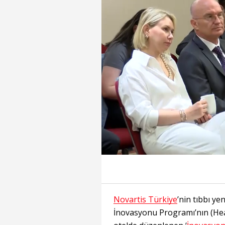
Süre
Toplam
Süre
/
Yükleniyor
Yüklendi
:
:
0%
0%
Novartis Türkiye
’nin tıbbı ye
İnovasyonu Programı’nın (Heal