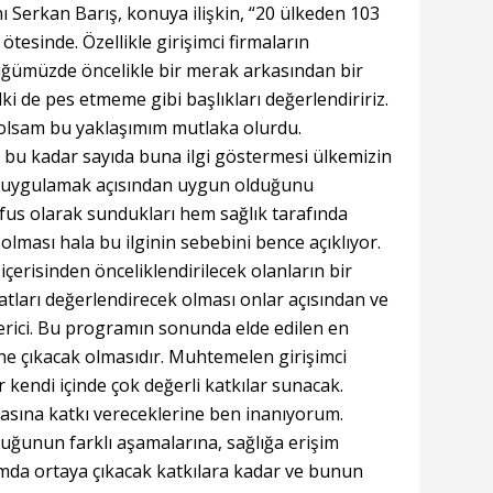
 Serkan Barış, konuya ilişkin, “20 ülkeden 103
ötesinde. Özellikle girişimci firmaların
üğümüzde öncelikle bir merak arkasından bir
lki de pes etmeme gibi başlıkları değerlendiririz.
olsam bu yaklaşımım mutlaka olurdu.
ın bu kadar sayıda buna ilgi göstermesi ülkemizin
ini uygulamak açısından uygun olduğunu
fus olarak sundukları hem sağlık tarafında
lması hala bu ilginin sebebini bence açıklıyor.
erisinden önceliklendirilecek olanların bir
atları değerlendirecek olması onlar açısından ve
erici. Bu programın sonunda elde edilen en
öne çıkacak olmasıdır. Muhtemelen girişimci
r kendi içinde çok değerli katkılar sunacak.
asına katkı vereceklerine ben inanıyorum.
uğunun farklı aşamalarına, sağlığa erişim
amda ortaya çıkacak katkılara kadar ve bunun