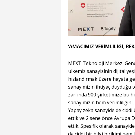
‘AMACIMIZ VERİMLİLİĞİ, RE
MEXT Teknoloji Merkezi Genel
ülkemiz sanayisinin dijital y
hızlandırmak üzere hayata geç
sanayimizin ihtiyaç duyduğu te
zarfında 900 şirketimize bu hi
sanayimizin hem verimliliğini,
Yapay zeka sanayide de ciddi
ettik ve 2 sene önce Avrupa D
ettik. Spesifik olarak sanayid
da ciddi bir bilgi birikimi hem 