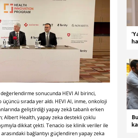
‘Y
ha
değerlendirme sonucunda HEVI AI birinci,
o üçüncü sırada yer aldı. HEVI AI, inme, onkoloji
larında geliştirdiği yapay zekâ tabanlı erken
Bu
; Albert Health, yapay zeka destekli çoklu
ka
ımıyla dikkat çekti. Tenacio ise klinik veriler ile
ye
 arasındaki bağlantıyı güçlendiren yapay zeka