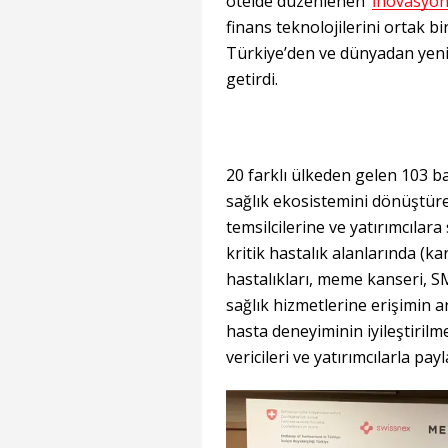
otelde düzenlenen ‘
İnovasyo
finans teknolojilerini ortak b
Türkiye’den ve dünyadan yenil
getirdi.
20 farklı ülkeden gelen 103 ba
sağlık ekosistemini dönüştüre
temsilcilerine ve yatırımcılara
kritik hastalık alanlarında (k
hastalıkları, meme kanseri, S
sağlık hizmetlerine erişimin a
hasta deneyiminin iyileştirilm
vericileri ve yatırımcılarla pay