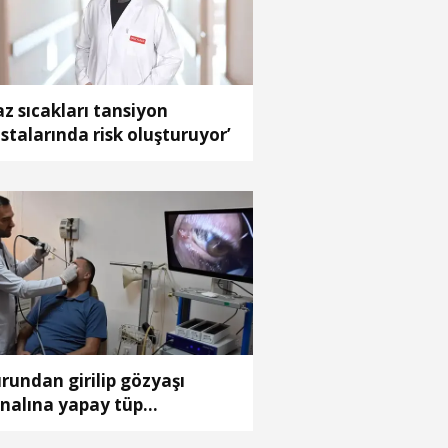
az sıcakları tansiyon
stalarında risk oluşturuyor’
rundan girilip gözyaşı
nalına yapay tüp
rleştirilen hasta sağlığına