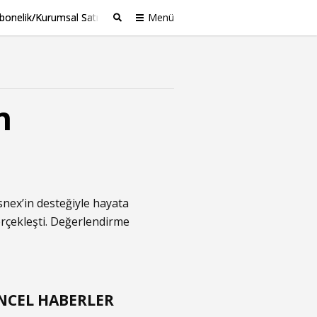
bonelik/Kurumsal Satış
Menü
Ara
n
snex’in desteğiyle hayata
erçekleşti. Değerlendirme
NCEL HABERLER
t