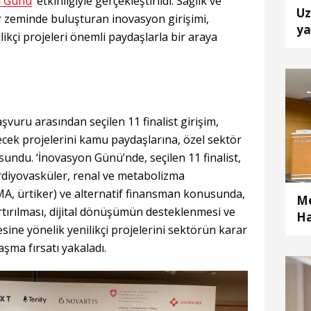
n Günü
’ etkinliğiyle gerçekleştirildi. Sağlık ve
Uz
ir zeminde buluşturan inovasyon girişimi,
ya
ikçi projeleri önemli paydaşlarla bir araya
şvuru arasından seçilen 11 finalist girişim,
cek projelerini kamu paydaşlarına, özel sektör
 sundu. ‘İnovasyon Günü’nde, seçilen 11 finalist,
ardiyovasküler, renal ve metabolizma
MA, ürtiker) ve alternatif finansman konusunda,
Me
rtırılması, dijital dönüşümün desteklenmesi ve
Ha
esine yönelik yenilikçi projelerini sektörün karar
Ak
laşma fırsatı yakaladı.