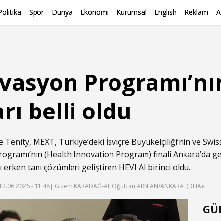
Politika
Spor
Dünya
Ekonomi
Kurumsal
English
Reklam
A
ovasyon Programı’nı
ı belli oldu
Tenity, MEXT, Türkiye’deki İsviçre Büyükelçiliği’nin ve Swis
Programı’nın (Health Innovation Program) finali Ankara’da g
erken tanı çözümleri geliştiren HEVI AI birinci oldu.
12.06.2026 - 11:48
| Gizem KARADAĞ-Ali Oğulcan ARSLAN/ANKARA, (DHA)-
GÜ
f