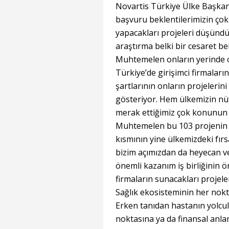
Novartis Türkiye Ülke Başkanı
başvuru beklentilerimizin çok 
yapacakları projeleri düşünd
araştırma belki bir cesaret be
Muhtemelen onların yerinde 
Türkiye’de girişimci firmalar
şartlarının onların projeler
gösteriyor. Hem ülkemizin nü
merak ettiğimiz çok konunun o
Muhtemelen bu 103 projenin iç
kısmının yine ülkemizdeki fırs
bizim açımızdan da heyecan v
önemli kazanım iş birliğinin 
firmaların sunacakları projele
Sağlık ekosisteminin her nokt
Erken tanıdan hastanın yolcul
noktasına ya da finansal anl