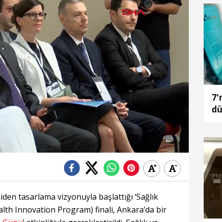
7'
dü
niden tasarlama vizyonuyla başlattığı ‘Sağlık
th Innovation Program) finali, Ankara’da bir