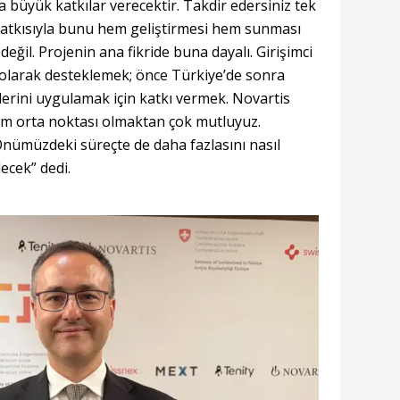
da büyük katkılar verecektir. Takdir edersiniz tek
 katkısıyla bunu hem geliştirmesi hem sunması
ğil. Projenin ana fikride buna dayalı. Girişimci
ar olarak desteklemek; önce Türkiye’de sonra
lerini uygulamak için katkı vermek. Novartis
tam orta noktası olmaktan çok mutluyuz.
Önümüzdeki süreçte de daha fazlasını nasıl
ecek” dedi.