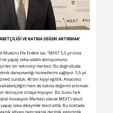
KABETÇİLİĞİ VE KATMA DEĞERİ ARTIRMAK’
 Müdürü Efe Erdem ise, “MEXT 5,5 yıl önce
eşil ve yapay zeka odaklı dönüşümünü
irilen bir teknoloji merkezi. Bu doğrultuda
knik danışmanlığı hizmetlerini sağlıyor. 5,5 yıl
zmeti sunduk. 40 bin kişiyi eğittik. Amacımız
 rekabetçiliğini hem de katma değerini artırmak.
 bir dönüşüm ortaya koyuyor. Biz bunu fark
ijital İnovasyon Merkezi olarak MEXT’i tescil
e yapay zeka dikeyinde tescil ettik. Bu noktada
teknik altyapı hem teknik derinlik geliştirdik,