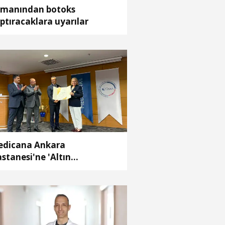
manından botoks
ptıracaklara uyarılar
dicana Ankara
stanesi'ne 'Altın
reditasyon Belgesi'