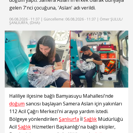
doğum yaptı. Samera Aslan'ın erkek olarak dünyaya
gelen 7'nci çocuğuna, 'Aslan' adı verildi.
06.08.2026 - 11:37 |
Güncelleme: 06.08.2026 - 11:37
| Ömer ŞULUL/
ŞANLIURFA, (DHA)-
Haliliye ilçesine bağlı Bamyasuyu Mahallesi’nde
doğum
sancısı başlayan Samera Aslan için yakınları
112 Acil Çağrı Merkezi’ni arayıp yardım istedi.
Bölgeye yönlendirilen
Şanlıurfa
İl
Sağlık
Müdürlüğü
Acil
Sağlık
Hizmetleri Başkanlığı'na bağlı ekipler,