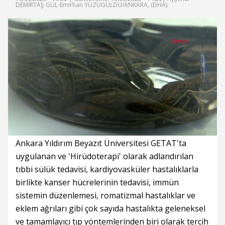
DEMİRTAŞ GÜL-Emirhan YÜZÜGÜLDÜ/ANKARA, (DHA)
Süre
Toplam
Süre
/
Yükleniyor
Yüklendi
:
:
0%
0%
Ankara Yıldırım Beyazıt Üniversitesi GETAT'ta
uygulanan ve 'Hirüdoterapi' olarak adlandırılan
tıbbi sülük tedavisi, kardiyovasküler hastalıklarla
birlikte kanser hücrelerinin tedavisi, immün
sistemin düzenlemesi, romatizmal hastalıklar ve
eklem ağrıları gibi çok sayıda hastalıkta geleneksel
ve tamamlayıcı tıp yöntemlerinden biri olarak tercih