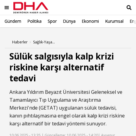
Gündem
Politika
Spor
Dünya
Ekonomi
Kurumsal
Eng
Ara
Haberler
Sağlık-Yaşam Haberleri
Sülük salgısıyla kalp krizi
riskine karşı alternatif
tedavi
Ankara Yıldırım Beyazıt Üniversitesi Geleneksel ve
Tamamlayıcı Tıp Uygulama ve Araştırma
Merkezi'nde (GETAT) uygulanan sülük tedavisi,
kanın pıhtılaşmasına engel olarak
kalp krizi
riskine
karşı alternatif bir tedavi yöntemi sunuyor.
10.06.2025 - 13:35 |
Güncelleme: 10.06.2025 - 14:20
| Ayşenur