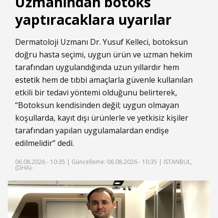
Uzmanından botoks
yaptıracaklara uyarılar
Dermatoloji Uzmanı Dr. Yusuf Kelleci, botoksun
doğru hasta seçimi, uygun ürün ve uzman hekim
tarafından uygulandığında uzun yıllardır hem
estetik
hem de tıbbi amaçlarla güvenle kullanılan
etkili bir tedavi yöntemi olduğunu belirterek,
“Botoksun kendisinden değil; uygun olmayan
koşullarda, kayıt dışı ürünlerle ve yetkisiz kişiler
tarafından yapılan uygulamalardan endişe
edilmelidir” dedi.
06.08.2026 - 10:35 |
Güncelleme: 06.08.2026 - 10:35
| İSTANBUL,
(DHA)-