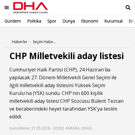
Gündem
Politika
Spor
Dünya
Ekonomi
Kurumsal
Eng
Ara
Haberler
Seçim Haberleri
CHP Milletvekili aday listesi
Cumhuriyet Halk Partisi (CHP), 24 Haziran'da
yapılacak 27. Dönem Milletvekili Genel Seçimi ile
ilgili milletvekili aday listesini Yüksek Seçim
Kurulu'na (YSK) sundu. CHP'nin 600 kişilik
milletvekili aday listesi CHP Sözcüsü Bülent Tezcan
ve beraberindeki heyet tarafından YSK'ya teslim
edildi.
Güncelleme: 21.05.2018 - 20:00
| ANKARA, (DHA)-