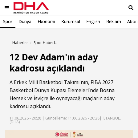
Spor
Dünya
Ekonomi
Kurumsal
English
Reklam
Abone
Ara
Haberler
Spor Haberleri
12 Dev Adam'ın aday
kadrosu açıklandı
A Erkek Milli
Basketbol
Takımı'nın, FIBA 2027
Basketbol Dünya Kupası Elemeleri'nde
Bosna
Hersek
ve
İsviçre
ile oynayacağı maçların aday
kadrosu açıklandı.
11.06.2026 - 20:28 |
Güncelleme: 11.06.2026 - 20:28
| İSTANBUL,
(DHA)-