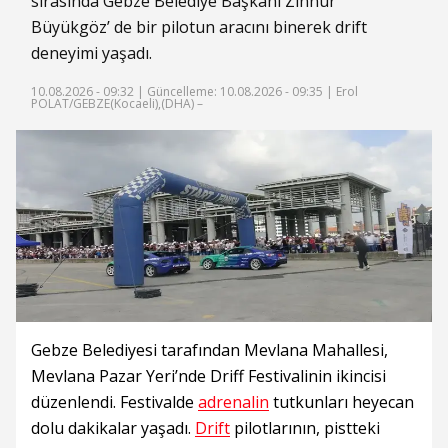
sırasında Gebze Belediye Başkanı Zinnur
Büyükgöz’ de bir pilotun aracını binerek drift
deneyimi yaşadı.
10.08.2026 - 09:32 |
Güncelleme: 10.08.2026 - 09:35
| Erol
POLAT/GEBZE(Kocaeli),(DHA) –
Gebze Belediyesi tarafından Mevlana Mahallesi,
Mevlana Pazar Yeri’nde Driff Festivalinin ikincisi
düzenlendi. Festivalde
adrenalin
tutkunları heyecan
dolu dakikalar yaşadı.
Drift
pilotlarının, pistteki