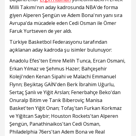
Milli Takımı'nın aday kadrosunda NBA'de forma
giyen Alperen Şengün ve Adem Bona'nın yanı sıra
Avrupa'da mücadele eden Cedi Osman ile Ömer
Faruk Yurtseven de yer aldı.
Türkiye Basketbol Federasyonu tarafından
açıklanan aday kadroda şu isimler bulunuyor:
Anadolu Efes'ten Emre Melih Tunca, Ercan Osmani,
Erkan Yılmaz ve Şehmus Hazer; Bahçeşehir
Koleji'nden Kenan Sipahi ve Malachi Emmanuel
Flynn; Beşiktaş GAİN'den Berk İbrahim Uğurlu,
Sertaç Şanlı ve Yiğit Arslan; Fenerbahçe Beko'dan
Onuralp Bitim ve Tarık Biberoviç; Manisa
Basket'ten Yiğit Onan; Tofaş'tan Furkan Korkmaz
ve Yiğitcan Saybir; Houston Rockets'tan Alperen
Şengün, Panathinaikos'tan Cedi Osman,
Philadelphia 76ers'tan Adem Bona ve Real