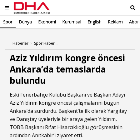
Spor
Dünya
Ekonomi
Kurumsal
English
Reklam
Abone
Ara
Haberler
Spor Haberleri
Aziz Yıldırım kongre öncesi
Ankara’da temaslarda
bulundu
Eski
Fenerbahçe
Kulübü Başkanı ve Başkan Adayı
Aziz Yıldırım
kongre
öncesi çalışmalarını bugün
Ankara’da sürdürdü. Başkent’te ilk olarak Yargıtay
ve Danıştay üyeleriyle bir araya gelen Yıldırım,
TOBB Başkanı Rıfat Hisarcıklıoğlu görüşmesinin
ardından Anıtkabir’i ziyaret etti.