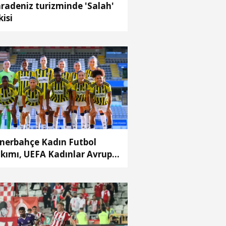
radeniz turizminde 'Salah'
kisi
nerbahçe Kadın Futbol
kımı, UEFA Kadınlar Avrupa
gi ikinci eleme turunda
cadele edecek