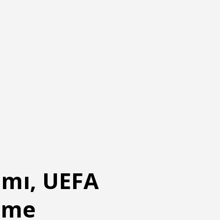
ımı, UEFA
leme