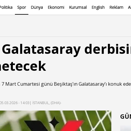
Politika
Spor
Dünya
Ekonomi
Kurumsal
English
Reklam
A
- Galatasaray derbis
netecek
nda 7 Mart Cumartesi günü Beşiktaş’ın Galatasaray’ı konuk ed
05.03.2026 - 14:03
| İSTANBUL, (DHA)-
GÜ