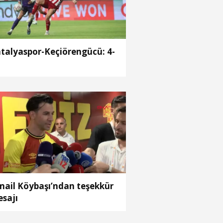
talyaspor-Keçiörengücü: 4-
mail Köybaşı’ndan teşekkür
sajı