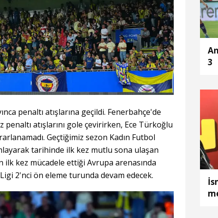
An
3
nca penaltı atışlarına geçildi. Fenerbahçe'de
penaltı atışlarını gole çevirirken, Ece Türkoğlu
rarlanamadı. Geçtiğimiz sezon Kadın Futbol
layarak tarihinde ilk kez mutlu sona ulaşan
 ilk kez mücadele ettiği Avrupa arenasında
Ligi 2'nci ön eleme turunda devam edecek.
İs
me