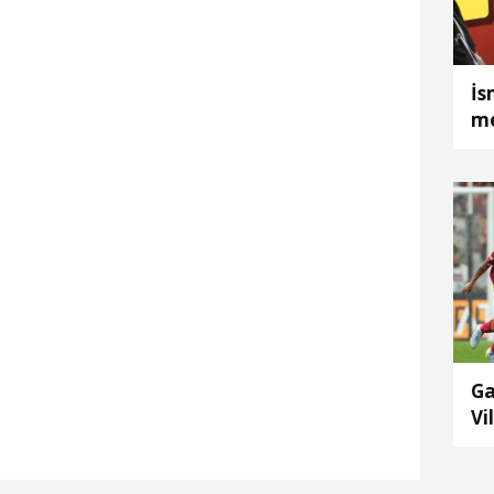
İs
me
Ga
Vi