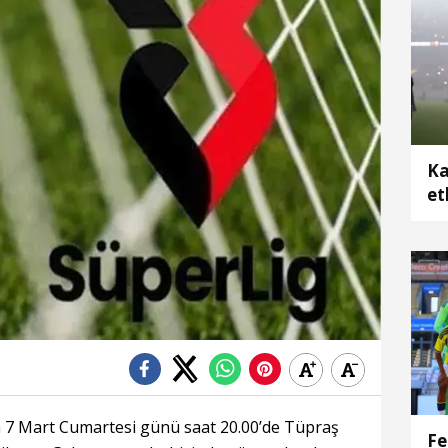
Ka
et
nda 7 Mart Cumartesi günü saat 20.00’de Tüpraş
Fe