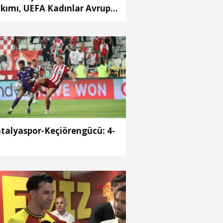
kımı, UEFA Kadınlar Avrupa
gi ikinci eleme turunda
cadele edecek
talyaspor-Keçiörengücü: 4-