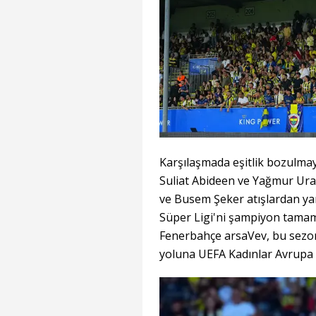
Karşılaşmada eşitlik bozulmayı
Suliat Abideen ve Yağmur Uraz 
ve Busem Şeker atışlardan ya
Süper Ligi'ni şampiyon tamam
Fenerbahçe arsaVev, bu sezon
yoluna UEFA Kadınlar Avrupa 