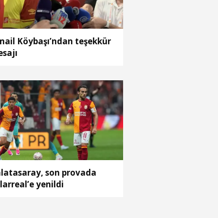
mail Köybaşı’ndan teşekkür
sajı
latasaray, son provada
llarreal’e yenildi