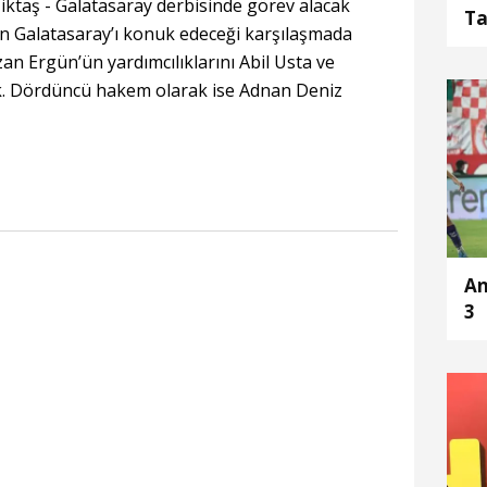
taş - Galatasaray derbisinde görev alacak
Ta
’ın Galatasaray’ı konuk edeceği karşılaşmada
Li
an Ergün’ün yardımcılıklarını Abil Usta ve
mü
k. Dördüncü hakem olarak ise Adnan Deniz
An
3