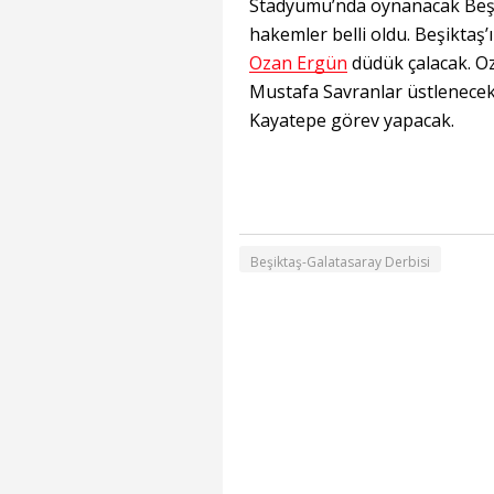
Stadyumu’nda oynanacak Beşik
hakemler belli oldu. Beşiktaş
Ozan Ergün
düdük çalacak. Oz
Mustafa Savranlar üstlenece
Kayatepe görev yapacak.
Beşiktaş-Galatasaray Derbisi