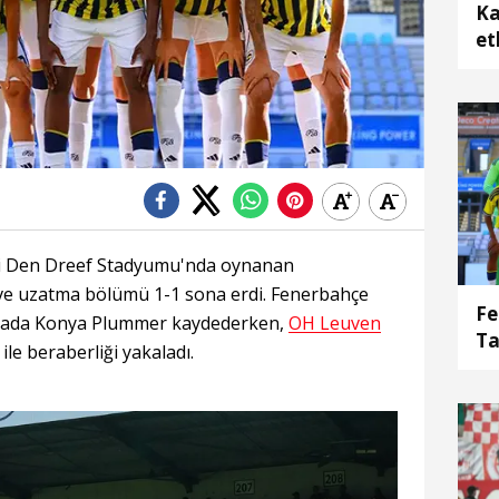
Ka
et
ki Den Dreef Stadyumu'nda oynanan
ve uzatma bölümü 1-1 sona erdi. Fenerbahçe
Fe
kikada Konya Plummer kaydederken,
OH Leuven
Ta
le beraberliği yakaladı.
Li
mü