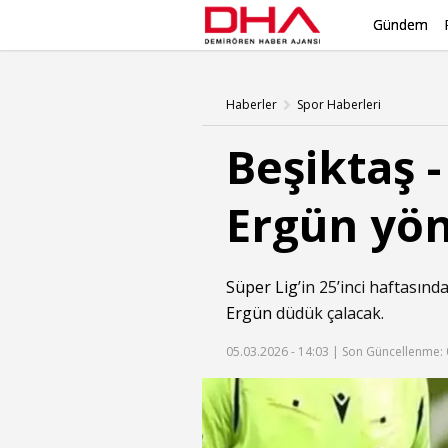
Gündem
Haberler
Spor Haberleri
Beşiktaş 
Ergün yö
Süper Lig
’in 25’inci haftası
Ergün
düdük çalacak.
05.03.2026 - 14:03 |
Son Güncellenme: 