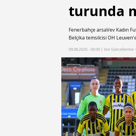
turunda 
Fenerbahçe arsaVev Kadın Fu
Belçika temsilcisi
OH Leuven
'
09.08.2026 - 00:00 |
Son Güncellenme: 