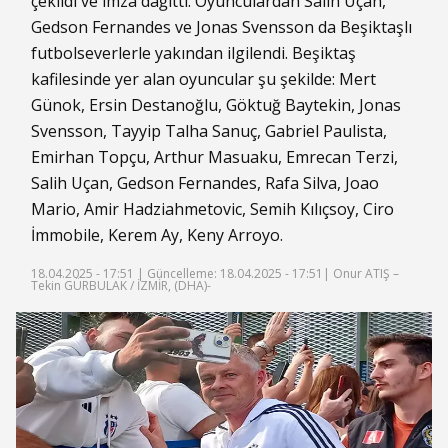
çekildi ve imza dağıttı. Oyunculardan Salih Uçan,
Gedson Fernandes ve Jonas Svensson da Beşiktaşlı
futbolseverlerle yakından ilgilendi. Beşiktaş
kafilesinde yer alan oyuncular şu şekilde: Mert
Günok, Ersin Destanoğlu, Göktuğ Baytekin, Jonas
Svensson, Tayyip Talha Sanuç, Gabriel Paulista,
Emirhan Topçu, Arthur Masuaku, Emrecan Terzi,
Salih Uçan, Gedson Fernandes, Rafa Silva, Joao
Mario, Amir Hadziahmetovic, Semih Kılıçsoy, Ciro
İmmobile, Kerem Ay, Keny Arroyo.
18.04.2025 - 17:51 |
Güncelleme: 18.04.2025 - 17:51
| Onur ATIŞ –
Tekin GÜRBULAK / İZMİR, (DHA)-