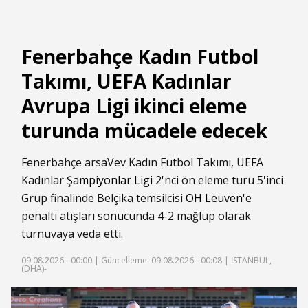
Fenerbahçe Kadın Futbol
Takımı, UEFA Kadınlar
Avrupa Ligi ikinci eleme
turunda mücadele edecek
Fenerbahçe arsaVev Kadın Futbol Takımı, UEFA
Kadınlar
Şampiyonlar Ligi
2'nci ön eleme turu 5'inci
Grup finalinde Belçika temsilcisi
OH Leuven
'e
penaltı atışları sonucunda 4-2 mağlup olarak
turnuvaya veda etti.
09.08.2026 - 00:00 |
Güncelleme: 09.08.2026 - 00:08
| İSTANBUL,
(DHA)-