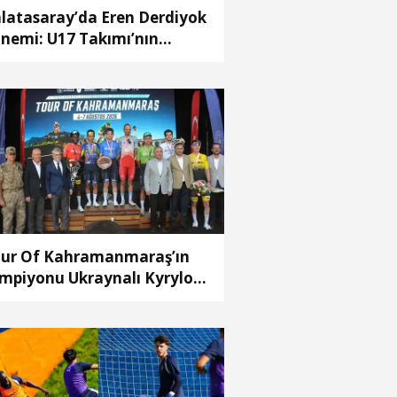
latasaray’da Eren Derdiyok
nemi: U17 Takımı’nın
şına getirildi
ur Of Kahramanmaraş’ın
mpiyonu Ukraynalı Kyrylo
arenko oldu