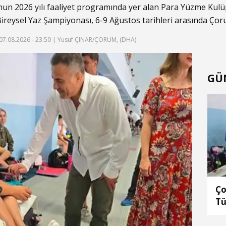
n 2026 yılı faaliyet programında yer alan Para Yüzme Kulü
ireysel Yaz Şampiyonası, 6-9 Ağustos tarihleri arasında
Çor
07.08.2026 - 23:50
| Yusuf ÇINAR/ÇORUM, (DHA)
GÜ
Ço
Tü