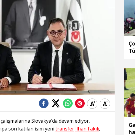
Ço
Tü
n çalışmalarına Slovakya’da devam ediyor.
Ga
mpa son katılan isim yeni
transfer
İlhan Fakılı
,
ha