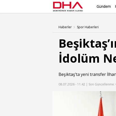
Gündem
Haberler
Spor Haberleri
Beşiktaş’ı
İdolüm N
Beşiktaş
’ta yeni
transfer
İlhan
08.07.2026 - 11:42 |
Son Güncellenme: 