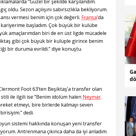
ıklamalarda “Güzel bir şekilde karşılandım.
ıç oldu. Sezon açılışını sabırsızlıkla bekliyorum.
ansı vermesi benim için çok değerli.
Fransa
'da
kariyerime başladım. Çok büyük bir kulübe
yük amaçlarımdan biri de en üst ligde mücadele
iktaş gibi çok büyük bir kulüple girince benim
iği bir duruma evrildi.” diye konuştu.
Ga
dö
ba
 Clermont Foot 63’ten Beşiktaş’a transfer olan
stili ile ilgili ise “Benim idolüm halen
Neymar
.
areket etmeyi, bire birlerde kalmayı seven
irisiyim.” dedi.
 oyun sistemi hakkında konuşan yeni transfer
iyorum. Antrenmana çıkınca daha da iyi anladım.