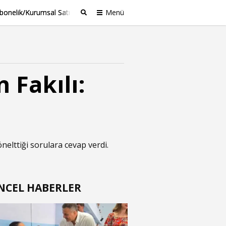
bonelik/Kurumsal Satış
Menü
Ara
n Fakılı:
elttiği sorulara cevap verdi.
NCEL HABERLER