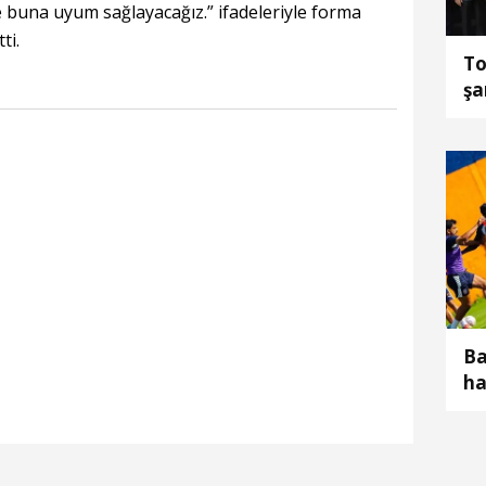
e buna uyum sağlayacağız.” ifadeleriyle forma
ti.
To
şa
Ts
Ba
ha