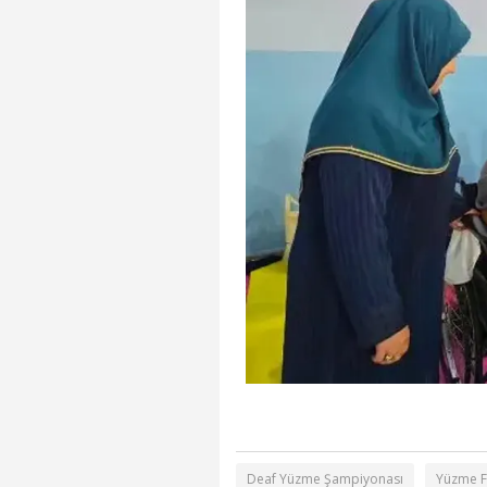
Deaf Yüzme Şampiyonası
Yüzme 