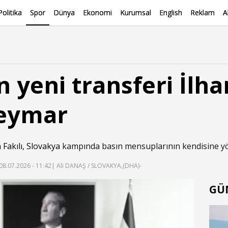
Politika
Spor
Dünya
Ekonomi
Kurumsal
English
Reklam
A
n yeni transferi İlha
eymar
 Fakılı
,
Slovakya
kampında basın mensuplarının kendisine yön
08.07.2026 - 11:42
| Ali DANAŞ / SLOVAKYA,(DHA)-
GÜ