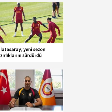
latasaray, yeni sezon
zırlıklarını sürdürdü