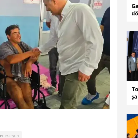
Ga
dö
ba
To
şa
Ts
Federasyon