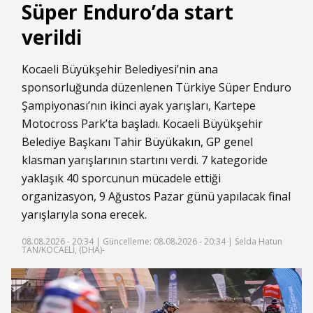
Süper Enduro’da start
verildi
Kocaeli Büyükşehir Belediyesi’nin ana
sponsorluğunda düzenlenen Türkiye Süper Enduro
Şampiyonası’nın ikinci ayak yarışları, Kartepe
Motocross Park’ta başladı. Kocaeli Büyükşehir
Belediye Başkanı
Tahir Büyükakın
, GP genel
klasman yarışlarının startını verdi. 7 kategoride
yaklaşık 40 sporcunun mücadele ettiği
organizasyon, 9 Ağustos Pazar günü yapılacak final
yarışlarıyla sona erecek.
08.08.2026 - 20:34 |
Güncelleme: 08.08.2026 - 20:34
| Selda Hatun
TAN/KOCAELİ, (DHA)-