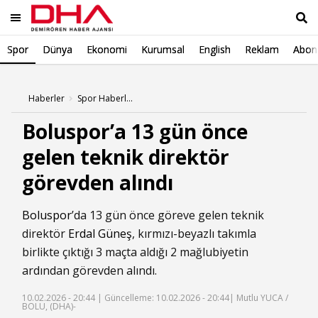
Spor
Dünya
Ekonomi
Kurumsal
English
Reklam
Abone
Ara
Haberler
Spor Haberleri
Boluspor’a 13 gün önce
gelen teknik direktör
görevden alındı
Boluspor
’da 13 gün önce göreve gelen teknik
direktör
Erdal Güneş
, kırmızı-beyazlı takımla
birlikte çıktığı 3 maçta aldığı 2 mağlubiyetin
ardından görevden alındı.
10.02.2026 - 20:44 |
Güncelleme: 10.02.2026 - 20:44
| Mutlu YUCA /
BOLU, (DHA)-