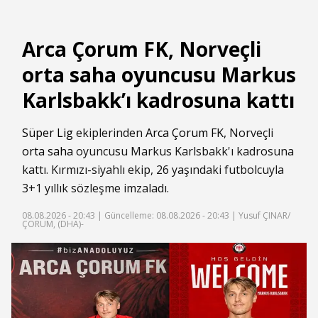
Arca Çorum FK, Norveçli
orta saha oyuncusu Markus
Karlsbakk’ı kadrosuna kattı
Süper Lig
ekiplerinden
Arca Çorum FK
, Norveçli
orta saha
oyuncusu Markus Karlsbakk'ı kadrosuna
kattı. Kırmızı-siyahlı ekip, 26 yaşındaki futbolcuyla
3+1 yıllık sözleşme imzaladı.
08.08.2026 - 20:43 |
Güncelleme: 08.08.2026 - 20:43
| Yusuf ÇINAR/
ÇORUM, (DHA)-