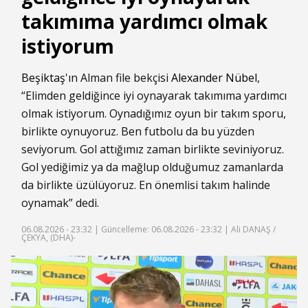
takımıma yardımcı olmak
istiyorum
Beşiktaş
'ın Alman file bekçisi
Alexander Nübel
,
“Elimden geldiğince iyi oynayarak takımıma yardımcı
olmak istiyorum. Oynadığımız oyun bir takım sporu,
birlikte oynuyoruz. Ben futbolu da bu yüzden
seviyorum. Gol attığımız zaman birlikte seviniyoruz.
Gol yediğimiz ya da mağlup olduğumuz zamanlarda
da birlikte üzülüyoruz. En önemlisi takım halinde
oynamak” dedi.
06.08.2026 - 23:32 |
Güncelleme: 06.08.2026 - 23:32
| Ali DANAŞ /
ÇEKYA, (DHA)-