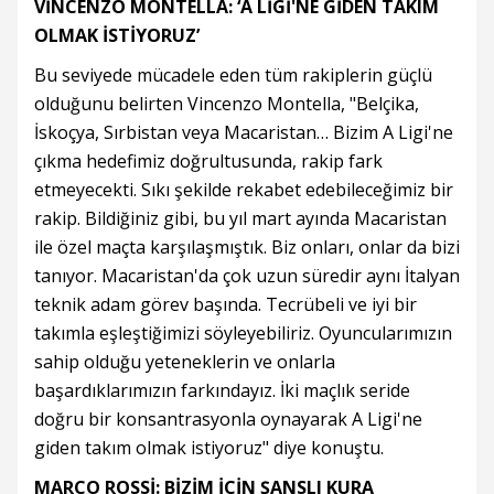
VİNCENZO MONTELLA: ‘A LİGİ'NE GİDEN TAKIM
OLMAK İSTİYORUZ’
Bu seviyede mücadele eden tüm rakiplerin güçlü
olduğunu belirten Vincenzo Montella, "Belçika,
İskoçya, Sırbistan veya Macaristan… Bizim A Ligi'ne
çıkma hedefimiz doğrultusunda, rakip fark
etmeyecekti. Sıkı şekilde rekabet edebileceğimiz bir
rakip. Bildiğiniz gibi, bu yıl mart ayında Macaristan
ile özel maçta karşılaşmıştık. Biz onları, onlar da bizi
tanıyor. Macaristan'da çok uzun süredir aynı İtalyan
teknik adam görev başında. Tecrübeli ve iyi bir
takımla eşleştiğimizi söyleyebiliriz. Oyuncularımızın
sahip olduğu yeteneklerin ve onlarla
başardıklarımızın farkındayız. İki maçlık seride
doğru bir konsantrasyonla oynayarak A Ligi'ne
giden takım olmak istiyoruz" diye konuştu.
MARCO ROSSİ: BİZİM İÇİN ŞANSLI KURA