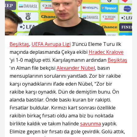
Beşiktaş
,
UEFA Avrupa Ligi
3’üncü Eleme Turu ilk
maçında deplasmanda Çekya ekibi
Hradec Kralove
'yi 1-0 mağlup etti. Karşılaşmanın ardından
Beşiktaş
'ın Alman file bekçisi
Alexander Nübel
, basın
mensuplarının sorularını yanıtladı. Zor bir rakibe
karşı oynadıklarını ifade eden Nübel, “Zor bir
rakibe karşı oynadık. Dün de demiştim bunu. Ön
alanda bastılar. Önde baskı kuran bir rakipti.
Fırsatlar buldular. Kırmızı kart sonrası özellikle
rakibin birkaç fırsatı oldu ama biz bu noktada
birlikte kaldık ve takım halinde
savunma
yaptık.
Elimize geçen bir fırsatı da gole çevirdik. Golü attık,