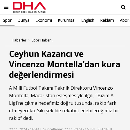
Spor
Dünya
Ekonomi
Kurumsal
English
Reklam
Abone
Ara
Haberler
Spor Haberleri
Ceyhun Kazancı ve
Vincenzo Montella’dan kura
değerlendirmesi
A Milli Futbol Takımı Teknik Direktörü
Vincenzo
Montella
, Macaristan eşleşmesiyle ilgili, “Bizim A
Ligi'ne çıkma hedefimiz doğrultusunda, rakip fark
etmeyecekti. Sıkı şekilde rekabet edebileceğimiz bir
rakip” dedi.
22.11.2024 - 16:43 |
Güncelleme: 22.11.2024 - 16:43
| İSTANBUL,