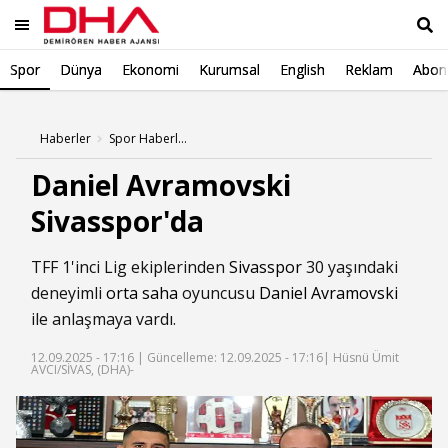
Spor
Dünya
Ekonomi
Kurumsal
English
Reklam
Abone
Ara
Haberler
Spor Haberleri
Daniel Avramovski
Sivasspor'da
TFF 1'inci Lig ekiplerinden
Sivasspor
30 yaşındaki
deneyimli
orta saha
oyuncusu
Daniel Avramovski
ile anlaşmaya vardı.
12.09.2025 - 17:16 |
Güncelleme: 12.09.2025 - 17:16
| Hüsnü Ümit
AVCI/SİVAS, (DHA)-