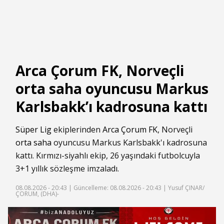
Arca Çorum FK, Norveçli
orta saha oyuncusu Markus
Karlsbakk’ı kadrosuna kattı
Süper Lig
ekiplerinden
Arca Çorum FK
, Norveçli
orta saha
oyuncusu Markus Karlsbakk'ı kadrosuna
kattı. Kırmızı-siyahlı ekip, 26 yaşındaki futbolcuyla
3+1 yıllık sözleşme imzaladı.
08.08.2026 - 20:43 |
Güncelleme: 08.08.2026 - 20:43
| Yusuf ÇINAR/
ÇORUM, (DHA)-