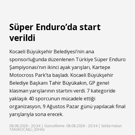
Süper Enduro’da start
verildi
Kocaeli Büyükşehir Belediyesi’nin ana
sponsorluğunda düzenlenen Türkiye Süper Enduro
Şampiyonası’nın ikinci ayak yarışları, Kartepe
Motocross Park’ta başladı. Kocaeli Büyükşehir
Belediye Başkanı
Tahir Büyükakın
, GP genel
klasman yarışlarının startını verdi. 7 kategoride
yaklaşık 40 sporcunun mücadele ettiği
organizasyon, 9 Ağustos Pazar günü yapılacak final
yarışlarıyla sona erecek.
08.08.2026 - 20:34 |
Güncelleme: 08.08.2026 - 20:34
| Selda Hatun
TAN/KOCAELİ, (DHA)-