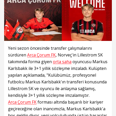
Yeni sezon öncesinde transfer çalışmalarını
sürdüren
Arca Çorum FK
, Norveç'in Lillestrom SK
takımında forma giyen
orta saha
oyuncusu Markus
Karlsbakk ile 3+1 yıllık sözleşme imzaladı. Kulüpten
yapılan açıklamada, "Kulübümüz, profesyonel
futbolcu Markus Karlsbakk'ın transferi konusunda
Lillestrom SK ve oyuncu ile anlaşma sağlamış,
kendisiyle 3+1 yıllık sözleşme imzalamıştır.
Arca Çorum FK
forması altında başarılı bir kariyer
geçireceğine olan inancımızla, Markus Karlsbakk'a
hoş geldin diyor, yeni yolculuğunda üstün başarılar