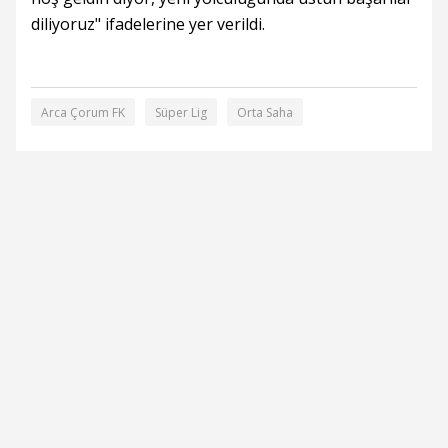
diliyoruz" ifadelerine yer verildi.
Arca Çorum FK
Süper Lig
Orta Saha