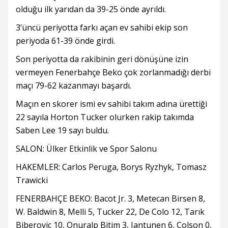
olduğu ilk yarıdan da 39-25 önde ayrıldı.
3’üncü periyotta farkı açan ev sahibi ekip son
periyoda 61-39 önde girdi.
Son periyotta da rakibinin geri dönüşüne izin
vermeyen Fenerbahçe Beko çok zorlanmadığı derbi
maçı 79-62 kazanmayı başardı.
Maçın en skorer ismi ev sahibi takım adına ürettiği
22 sayıla Horton Tucker olurken rakip takımda
Saben Lee 19 sayı buldu.
SALON: Ülker Etkinlik ve Spor Salonu
HAKEMLER: Carlos Peruga, Borys Ryzhyk, Tomasz
Trawicki
FENERBAHÇE BEKO: Bacot Jr. 3, Metecan Birsen 8,
W. Baldwin 8, Melli 5, Tucker 22, De Colo 12, Tarık
Biberovic 10, Onuralp Bitim 3, Jantunen 6, Colson 0,