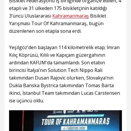
Bisiklet Federasyonu iş birliğinde organize edilen, 4
etaplı ve 31 ülkeden 175 bisikletçinin katıldığı
3’üncü Uluslararası
Kahramanmaraş
Bisiklet
Yarışması Tour Of Kahramanmaraş, bugün
düzenlenen son etapla sona erdi.
Yeşilgöz'den başlayan 114 kilometrelik etap; İmran
Kılıç Köprüsü, Kılılı ve Kapıçam güzergahının
ardından KAFUM'da tamamlandı. Son etabın
birincisi İtalya’nın Solution Tech Nippo Rali
takımından Dusan Rajovic olurken, Slovakya’nın
Dukla Banska Bystrica takımından Tomas Barta
ikinci, İstanbul Team takımından Lucas Carstensen
ise üçüncü oldu.