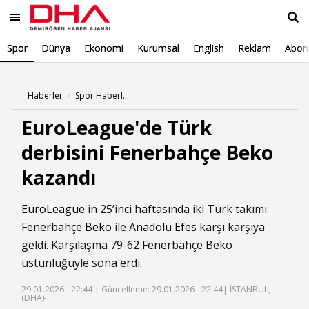
Spor
Dünya
Ekonomi
Kurumsal
English
Reklam
Abone
Ara
Haberler
Spor Haberleri
EuroLeague'de Türk
derbisini Fenerbahçe Beko
kazandı
EuroLeague
'in 25’inci haftasında iki Türk takımı
Fenerbahçe Beko
ile
Anadolu Efes
karşı karşıya
geldi. Karşılaşma 79-62 Fenerbahçe Beko
üstünlüğüyle sona erdi.
29.01.2026 - 22:44 |
Güncelleme: 29.01.2026 - 22:44
| İSTANBUL,
(DHA)-