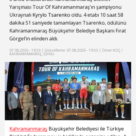
Yarışması Tour Of Kahramanmaraş’ın şampiyonu
Ukraynalı
Kyrylo Tsarenko
oldu. 4 etabı 10 saat 58
dakika 51 saniyede tamamlayan Tsarenko, ödülünü
Kahramanmaraş Büyükşehir Belediye Başkanı Fırat
Görgel’in elinden aldı.
07.08.2026 - 19:53 |
Güncelleme: 07.08.2026 - 19:53
| Ömer KOÇ /
KAHRAMANMARAŞ, (DHA)-
Kahramanmaraş
Büyükşehir Belediyesi ile Türkiye