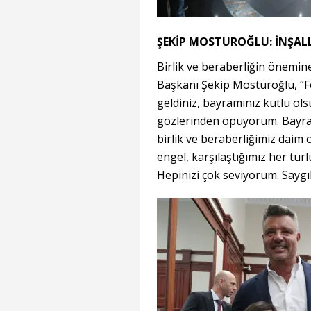
ŞEKİP MOSTUROĞLU: İNŞALL
Birlik ve beraberliğin önemi
Başkanı Şekip Mosturoğlu, “Fe
geldiniz, bayramınız kutlu ols
gözlerinden öpüyorum. Bayraml
birlik ve beraberliğimiz daim 
engel, karşılaştığımız her tür
Hepinizi çok seviyorum. Saygı