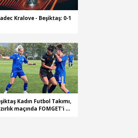
adec Kralove - Beşiktaş: 0-1
şiktaş Kadın Futbol Takımı,
zırlık maçında FOMGET'i 3-
mağlup etti