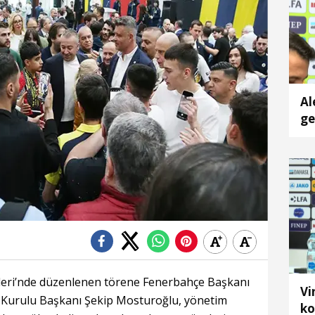
Al
ge
ta
is
leri’nde düzenlenen törene Fenerbahçe Başkanı
Vi
 Kurulu Başkanı Şekip Mosturoğlu, yönetim
ko