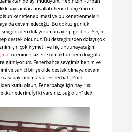
utlamaktan dolayı mutluyum. Hepinizin Kurban
lıklı bayramlara inşallah. Fenerbahçe’nin en
 olsun kenetlenebilmesi ve bu kenetlenmeleri
maya da devam edeceğiz. Bu dokuz günlük
evginizden dolayı zaman ayırıp geldiniz. Seçim
hep destek oldunuz. Bu desteğinizden dolayı çok
nim için çok kıymetli ve hiç unutmayacağım.
aşma
töreninde sizlerle olmaktan hem duygulu
re gitmiyorum. Fenerbahçe sevgimiz benim ve
mimi ve sahici bir şekilde destek olmaya devam
okrasi bayramımız var. Fenerbahçe’nin
den kutlu olsun, Fenerbahçe için hayırlısı
kkür ederim. İyi ki varsınız, sağ olun” dedi.