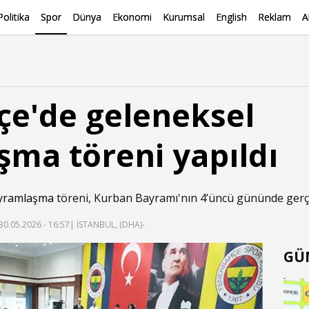
Politika
Spor
Dünya
Ekonomi
Kurumsal
English
Reklam
A
e'de geleneksel
ma töreni yapıldı
yramlaşma
töreni, Kurban Bayramı'nın 4’üncü gününde gerçek
30.05.2026 - 16:57
| İSTANBUL, (DHA)-
GÜ