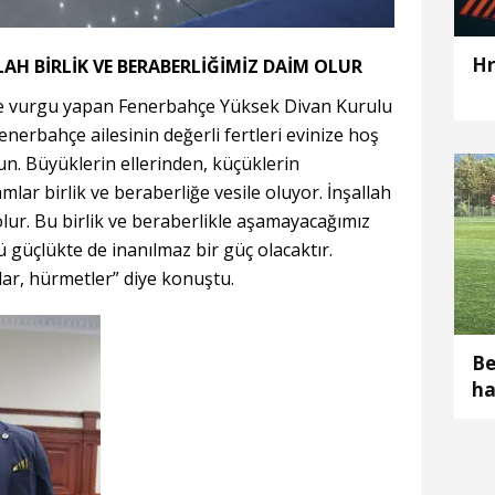
Hr
AH BİRLİK VE BERABERLİĞİMİZ DAİM OLUR
ne vurgu yapan Fenerbahçe Yüksek Divan Kurulu
nerbahçe ailesinin değerli fertleri evinize hoş
un. Büyüklerin ellerinden, küçüklerin
ar birlik ve beraberliğe vesile oluyor. İnşallah
olur. Bu birlik ve beraberlikle aşamayacağımız
lü güçlükte de inanılmaz bir güç olacaktır.
lar, hürmetler” diye konuştu.
Be
ha
1 