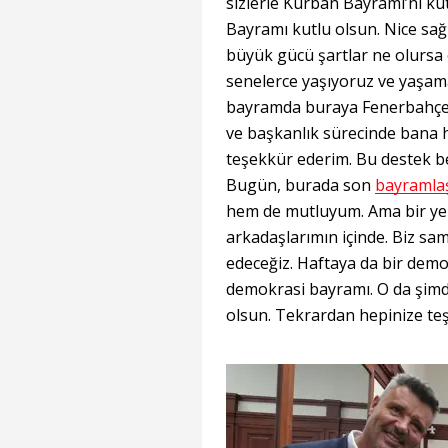
sizlerle Kurban Bayramı’nı k
Bayramı kutlu olsun. Nice sağ
büyük gücü şartlar ne olursa
senelerce yaşıyoruz ve yaşa
bayramda buraya Fenerbahçe s
ve başkanlık sürecinde bana 
teşekkür ederim. Bu destek be
Bugün, burada son
bayraml
hem de mutluyum. Ama bir ye
arkadaşlarımın içinde. Biz sa
edeceğiz. Haftaya da bir dem
demokrasi bayramı. O da şimdi
olsun. Tekrardan hepinize teşe