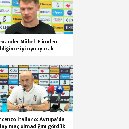
exander Nübel: Elimden
ldiğince iyi oynayarak
kımıma yardımcı olmak
tiyorum
ncenzo Italiano: Avrupa'da
lay maç olmadığını gördük