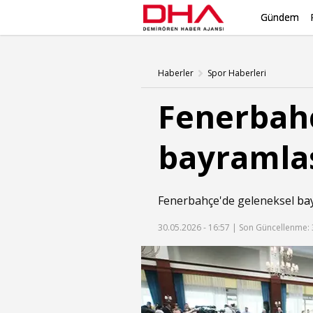
Gündem
Haberler
Spor Haberleri
Fenerbahç
bayramlaş
Fenerbahçe'de geleneksel
ba
30.05.2026 - 16:57 |
Son Güncellenme: 