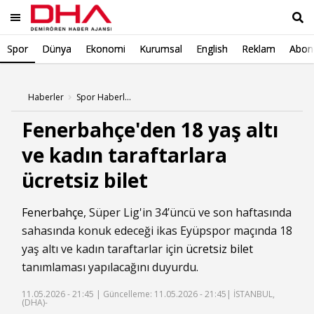
Spor
Dünya
Ekonomi
Kurumsal
English
Reklam
Abone
Ara
Haberler
Spor Haberleri
Fenerbahçe'den 18 yaş altı
ve kadın taraftarlara
ücretsiz bilet
Fenerbahçe
, Süper Lig'in 34’üncü ve son haftasında
sahasında konuk edeceği ikas Eyüpspor maçında 18
yaş altı ve kadın taraftarlar için
ücretsiz bilet
tanımlaması yapılacağını duyurdu.
11.05.2026 - 21:45 |
Güncelleme: 11.05.2026 - 21:45
| İSTANBUL,
(DHA)-