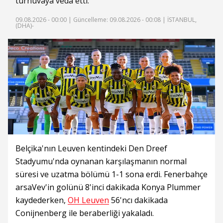
turnuvaya veda etti.
09.08.2026 - 00:00 |
Güncelleme: 09.08.2026 - 00:08
| İSTANBUL,
(DHA)-
Belçika'nın Leuven kentindeki Den Dreef
Stadyumu'nda oynanan karşılaşmanın normal
süresi ve uzatma bölümü 1-1 sona erdi. Fenerbahçe
arsaVev'in golünü 8'inci dakikada Konya Plummer
kaydederken,
OH Leuven
56'ncı dakikada
Conijnenberg ile beraberliği yakaladı.