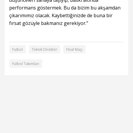
düşünceleri sahaya taşıyıp, baskı altında
performans göstermek. Bu da bizim bu akşamdan
çıkarımımız olacak. Kaybettiğinizde de buna bir
fırsat gözüyle bakmanız gerekiyor.”
Futbol
Teknik Direktör
Final Maçı
Futbol Takımları