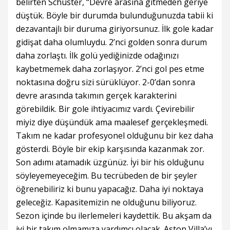
belirten Schuster, “Devre arasına gitmeden geriye
düştük. Böyle bir durumda bulunduğunuzda tabii ki
dezavantajlı bir duruma giriyorsunuz. İlk gole kadar
gidişat daha olumluydu. 2’nci golden sonra durum
daha zorlaştı. İlk golü yediğinizde odağınızı
kaybetmemek daha zorlaşıyor. 2’nci gol pes etme
noktasına doğru sizi sürüklüyor. 2-0’dan sonra
devre arasında takımın gerçek karakterini
görebildik. Bir gole ihtiyacımız vardı. Çevirebilir
miyiz diye düşündük ama maalesef gerçekleşmedi.
Takım ne kadar profesyonel olduğunu bir kez daha
gösterdi. Böyle bir ekip karşısında kazanmak zor.
Son adımı atamadık üzgünüz. İyi bir his olduğunu
söyleyemeyeceğim. Bu tecrübeden de bir şeyler
öğrenebiliriz ki bunu yapacağız. Daha iyi noktaya
geleceğiz. Kapasitemizin ne olduğunu biliyoruz.
Sezon içinde bu ilerlemeleri kaydettik. Bu akşam da
iyi bir takım olmamıza yardımcı olacak. Aston Villa’yı