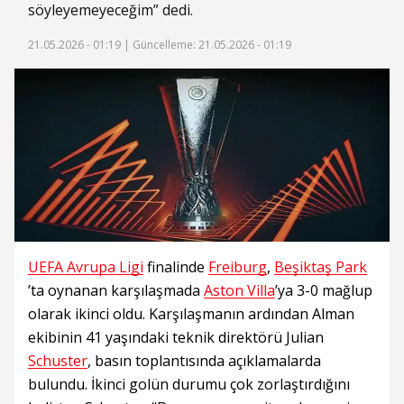
söyleyemeyeceğim” dedi.
21.05.2026 - 01:19 |
Güncelleme: 21.05.2026 - 01:19
UEFA Avrupa Ligi
finalinde
Freiburg
,
Beşiktaş Park
’ta oynanan karşılaşmada
Aston Villa
’ya 3-0 mağlup
olarak ikinci oldu. Karşılaşmanın ardından Alman
ekibinin 41 yaşındaki teknik direktörü Julian
Schuster
, basın toplantısında açıklamalarda
bulundu. İkinci golün durumu çok zorlaştırdığını