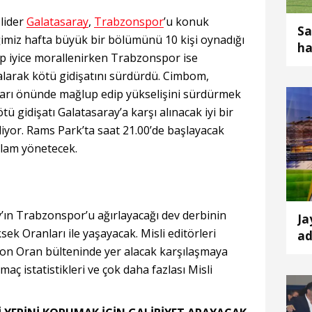
 lider
Galatasaray
,
Trabzonspor
’u konuk
Sa
tiğimiz hafta büyük bir bölümünü 10 kişi oynadığı
ha
p iyice morallenirken Trabzonspor ise
alarak kötü gidişatını sürdürdü. Cimbom,
arı önünde mağlup edip yükselişini sürdürmek
tü gidişatı Galatasaray’a karşı alınacak iyi bir
iyor. Rams Park’ta saat 21.00’de başlayacak
lam yönetecek.
ay’ın Trabzonspor’u ağırlayacağı dev derbinin
Ja
ek Oranları ile yaşayacak. Misli editörleri
ad
on Oran bülteninde yer alacak karşılaşmaya
te
aç istatistikleri ve çok daha fazlası Misli