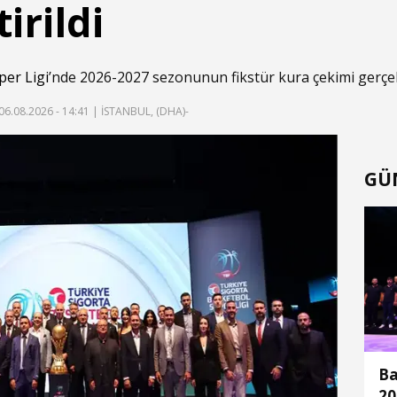
irildi
per Ligi
’nde 2026-2027 sezonunun fikstür kura çekimi gerçekl
06.08.2026 - 14:41
| İSTANBUL, (DHA)-
GÜ
Ba
20