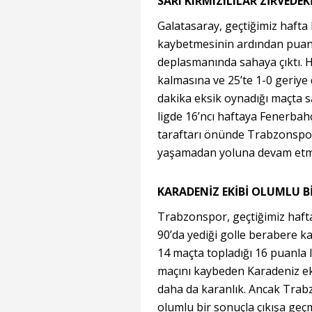
SARI KIRMIZILILAR ZİRVEDE
Galatasaray, geçtiğimiz hafta
kaybetmesinin ardından puan 
deplasmanında sahaya çıktı. H
kalmasına ve 25’te 1-0 geriy
dakika eksik oynadığı maçta sah
ligde 16’ncı haftaya Fenerbahç
taraftarı önünde Trabzonspor
yaşamadan yoluna devam etme
KARADENİZ EKİBİ OLUMLU B
Trabzonspor, geçtiğimiz haft
90’da yediği golle berabere ka
14 maçta topladığı 16 puanla l
maçını kaybeden Karadeniz ek
daha da karanlık. Ancak Trabz
olumlu bir sonuçla çıkışa geçm