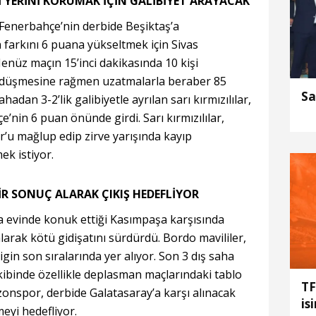
Kİ YERİNİ KORUMAK İÇİN GALİBİYET ARAYACAK
 Fenerbahçe’nin derbide Beşiktaş’a
farkını 6 puana yükseltmek için Sivas
enüz maçın 15’inci dakikasında 10 kişi
e düşmesine rağmen uzatmalarla beraber 85
Sa
adan 3-2’lik galibiyetle ayrılan sarı kırmızılılar,
e’nin 6 puan önünde girdi. Sarı kırmızılılar,
’u mağlup edip zirve yarışında kayıp
k istiyor.
İR SONUÇ ALARAK ÇIKIŞ HEDEFLİYOR
a evinde konuk ettiği Kasımpaşa karşısında
larak kötü gidişatını sürdürdü. Bordo mavililer,
igin son sıralarında yer alıyor. Son 3 dış saha
ibinde özellikle deplasman maçlarındaki tablo
TF
onspor, derbide Galatasaray’a karşı alınacak
is
eyi hedefliyor.