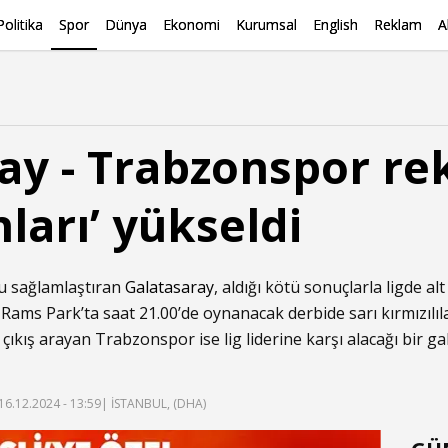
Politika
Spor
Dünya
Ekonomi
Kurumsal
English
Reklam
A
ay - Trabzonspor re
nları’ yükseldi
nu sağlamlaştıran
Galatasaray
, aldığı kötü sonuçlarla ligde al
 Rams Park’ta saat 21.00’de oynanacak derbide sarı kırmızıl
ıkış arayan Trabzonspor ise lig liderine karşı alacağı bir ga
16.12.2024 - 13:59
| İSTANBUL, (DHA)