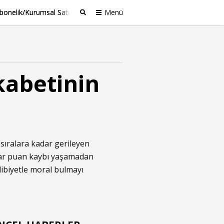
bonelik/Kurumsal Satış
Menü
Ara
kabetinin
t sıralara kadar gerileyen
ılar puan kaybı yaşamadan
libiyetle moral bulmayı