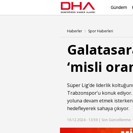
Gündem
Haberler
Spor Haberleri
Galatasar
‘misli ora
Süper Lig
’de liderlik koltuğu
Trabzonspor
’u konuk ediyor.
yoluna devam etmek isterken ç
hedefleyerek sahaya çıkıyor.
16.12.2024 - 13:59 |
Son Güncellenme: 