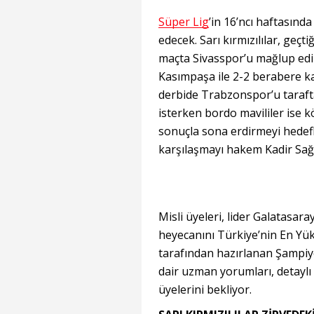
Süper Lig
’in 16’ncı haftasında
edecek. Sarı kırmızılılar, geç
maçta Sivasspor’u mağlup edi
Kasımpaşa ile 2-2 berabere k
derbide Trabzonspor’u taraft
isterken bordo mavililer ise kö
sonuçla sona erdirmeyi hedefl
karşılaşmayı hakem Kadir Sağ
Misli üyeleri, lider Galatasar
heyecanını Türkiye’nin En Yüks
tarafından hazırlanan Şampiy
dair uzman yorumları, detaylı m
üyelerini bekliyor.