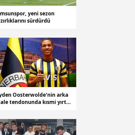
msunspor, yeni sezon
zırlıklarını sürdürdü
yden Oosterwolde'nin arka
ale tendonunda kısmi yırtık
spit edildi