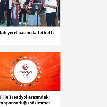
lah yerel basını da fethetti
F ile Trendyol arasındaki
im sponsorluğu sözleşmesi