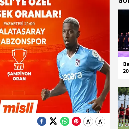
GÜ
Ba
20
ge