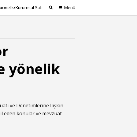
bonelik/Kurumsal Satış
Menü
Ara
or
e yönelik
atı ve Denetimlerine İlişkin
kil eden konular ve mevzuat