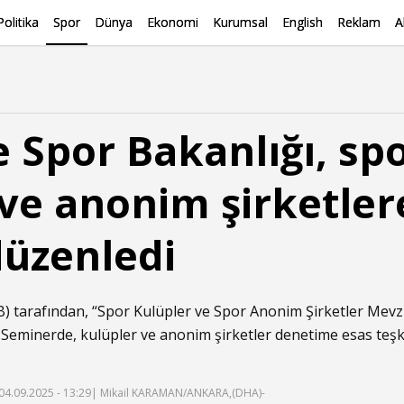
Politika
Spor
Dünya
Ekonomi
Kurumsal
English
Reklam
A
e Spor Bakanlığı, sp
 ve anonim şirketler
üzenledi
) tarafından, “Spor Kulüpler ve Spor Anonim Şirketler Mevzu
 Seminerde, kulüpler ve anonim şirketler denetime esas teş
04.09.2025 - 13:29
| Mikail KARAMAN/ANKARA,(DHA)-