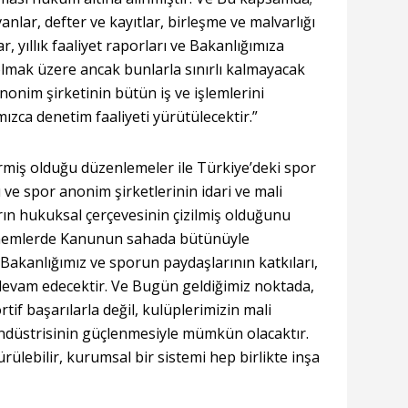
vanlar, defter ve kayıtlar, birleşme ve malvarlığı
ar, yıllık faaliyet raporları ve Bakanlığımıza
lmak üzere ancak bunlarla sınırlı kalmayacak
nonim şirketinin bütün iş ve işlemlerini
ızca denetim faaliyeti yürütülecektir.”
rmiş olduğu düzenlemeler ile Türkiye’deki spor
 ve spor anonim şirketlerinin idari ve mali
arın hukuksal çerçevesinin çizilmiş olduğunu
nemlerde Kanunun sahada bütünüyle
akanlığımız ve sporun paydaşlarının katkıları,
a devam edecektir. Ve Bugün geldiğimiz noktada,
tif başarılarla değil, kulüplerimizin mali
endüstrisinin güçlenmesiyle mümkün olacaktır.
rülebilir, kurumsal bir sistemi hep birlikte inşa