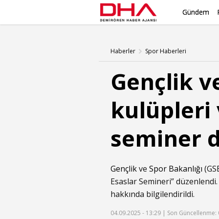
Gündem
Haberler
Spor Haberleri
Gençlik v
kulüpleri
seminer d
Gençlik
ve
Spor Bakanlığı
(GSB
Esaslar Semineri” düzenlendi.
hakkında bilgilendirildi.
04.09.2025 - 13:29 |
Son Güncellenme: 