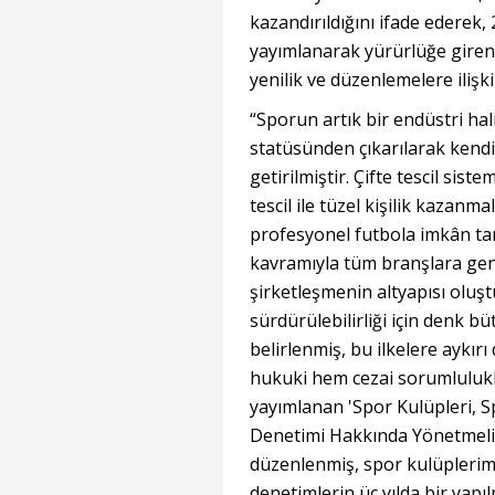
kazandırıldığını ifade ederek
yayımlanarak yürürlüğe giren 
yenilik ve düzenlemelere ilişkin
“Sporun artık bir endüstri ha
statüsünden çıkarılarak kendin
getirilmiştir. Çifte tescil sist
tescil ile tüzel kişilik kazanm
profesyonel futbola imkân tan
kavramıyla tüm branşlara ge
şirketleşmenin altyapısı oluş
sürdürülebilirliği için denk bü
belirlenmiş, bu ilkelere aykır
hukuki hem cezai sorumlulukla
yayımlanan 'Spor Kulüpleri, S
Denetimi Hakkında Yönetmelik' 
düzenlenmiş, spor kulüplerimi
denetimlerin üç yılda bir yap