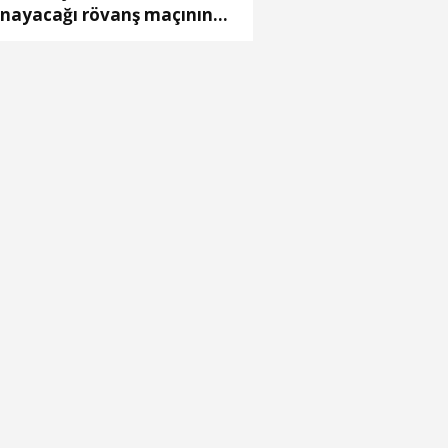
nayacağı rövanş maçının
zırlıklarına başladı