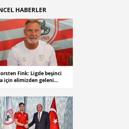
NCEL HABERLER
orsten Fink: Ligde beşinci
ra için elimizden geleni
pacağız