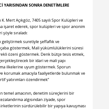
NCİ YARISINDAN SONRA DENETİMLERE
K. Mert Açıkgöz, 7405 sayılı Spor Kulüpleri ve
 işaret ederek, spor kulüpleri ve spor anonim
ri şöyle sıraladı:
geliştirmek suretiyle şeffaflık ve
in çaba göstermek, Mali yükümlülüklerini süresi
erekli özeni göstermek. Denk bütçe tesis etmek,
gerçekleştirecek bir idari ve mali yapı
ama ilkelerine uyum göstermek. Sporun
 ve korumak amacıyla faaliyetlerde bulunmak ve
tif yatırımları özendirmek”
 temel amacının, denetim süreçlerini bir
cezalandırma algısından ziyade, spor
irketlerinin sürdürülebilir bir yapıya kavuşması