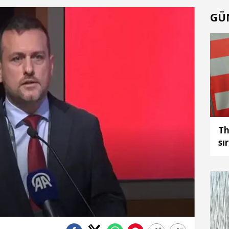
GÜ
Th
sı
ya