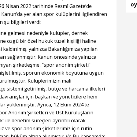
oy
, 26 Nisan 2022 tarihinde Resmî Gazete’de
ha
Kanun’da yer alan spor kulüplerini ilgilendiren
 şu bilgileri verdi:
line gelmesi nedeniyle kulüpler, dernek
e özgü bir özel hukuk tüzel kişiliği haline
emi kaldırılmış, yalnızca Bakanlığımıza yapılan
aları sağlanmıştır. Kanun öncesinde yalnızca
ıyan şirketleşme, “spor anonim şirketi”
nişletilmiş, sporun ekonomik boyutuna uygun
turulmuştur. Kulüplerimizin mali
tçe sistemi getirilmiş, bütçe ve harcama ilkeleri
ı davranışlar için başkan ve yöneticilere hem
r yüklenmiştir. Ayrıca, 12 Ekim 2024’te
por Anonim Şirketleri ve Üst Kuruluşların
ile denetim süreçleri ayrıntılı olarak
z ve spor anonim şirketlerimiz için rutin
ılması hüküm altına alınmıştır. Ve Bu kapsamda;