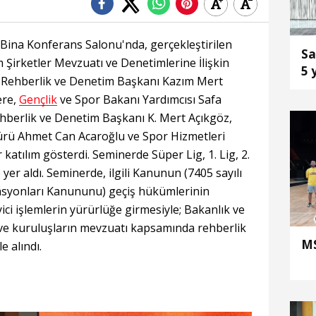
Bina Konferans Salonu'nda, gerçekleştirilen
Sa
Şirketler Mevzuatı ve Denetimlerine İlişkin
5 
k Rehberlik ve Denetim Başkanı Kazım Mert
ere,
Gençlik
ve Spor Bakanı Yardımcısı Safa
hberlik ve Denetim Başkanı K. Mert Açıkgöz,
rü Ahmet Can Acaroğlu ve Spor Hizmetleri
atılım gösterdi. Seminerde Süper Lig, 1. Lig, 2.
e yer aldı. Seminerde, ilgili Kanunun (7405 sayılı
asyonları Kanununu) geçiş hükümlerinin
ci işlemlerin yürürlüğe girmesiyle; Bakanlık ve
 ve kuruluşların mevzuatı kapsamında rehberlik
MS
e alındı.