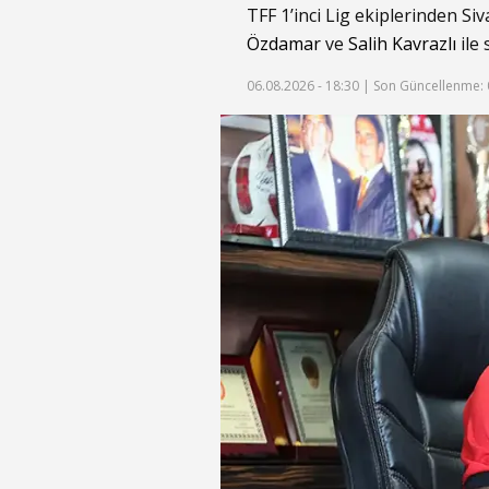
TFF 1’inci Lig ekiplerinden Si
Özdamar
ve
Salih Kavrazlı
ile 
06.08.2026 - 18:30 |
Son Güncellenme: 