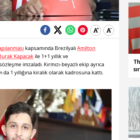
apılanması
kapsamında Brezilyalı
Amilton
Burak Kapacak
ile 1+1 yıllık ve
Th
k sözleşme imzaladı. Kırmızı-beyazlı ekip ayrıca
sı
yı da 1 yıllığına kiralık olarak kadrosuna kattı.
ya