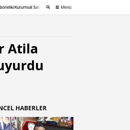
bonelik/Kurumsal Satış
Menü
Ara
 Atila
duyurdu
NCEL HABERLER