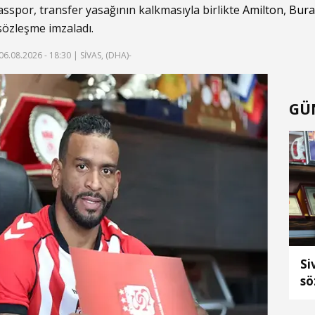
vasspor, transfer yasağının kalkmasıyla birlikte
Amilton
,
Bura
sözleşme imzaladı.
06.08.2026 - 18:30
| SİVAS, (DHA)-
GÜ
Si
sö