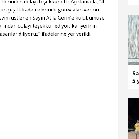
tlerinden dolayı teşekkür etti. Açıklamada, "4
ya
n çeşitli kademelerinde görev alan ve son
evini üstlenen Sayın Atila Gerin’e kulübümüze
rından dolayı teşekkür ediyor, kariyerinin
ılar diliyoruz" ifadelerine yer verildi.
Sa
5 