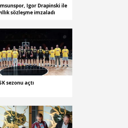
msunspor, Igor Drapinski ile
yıllık sözleşme imzaladı
K sezonu açtı