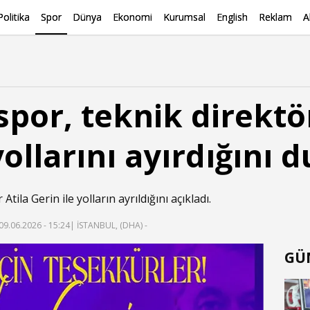
Politika
Spor
Dünya
Ekonomi
Kurumsal
English
Reklam
A
spor, teknik direktör
yollarını ayırdığını 
tila Gerin ile yolların ayrıldığını açıkladı.
09.06.2026 - 15:24
| İSTANBUL, (DHA) -
GÜ