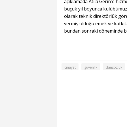
açıklamada Atila Gerin'e hizme
buçuk yıl boyunca kulübümüzü
olarak teknik direktörlük gör
vermiş olduğu emek ve katkıla
bundan sonraki döneminde başar
cinayet
güvenlik
dansözlük