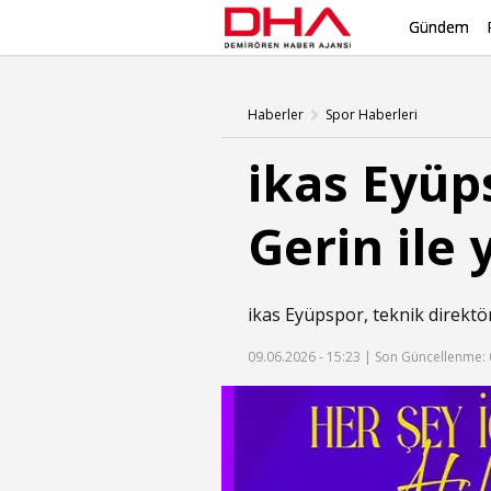
Gündem
Haberler
Spor Haberleri
ikas Eyüp
Gerin ile 
ikas Eyüpspor, teknik direktör A
09.06.2026 - 15:23 |
Son Güncellenme: 