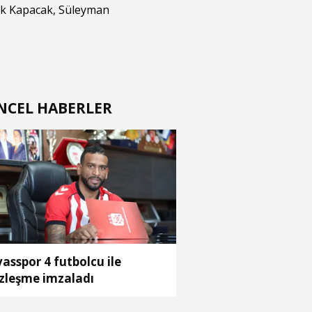
k Kapacak
,
Süleyman
NCEL HABERLER
vasspor 4 futbolcu ile
zleşme imzaladı