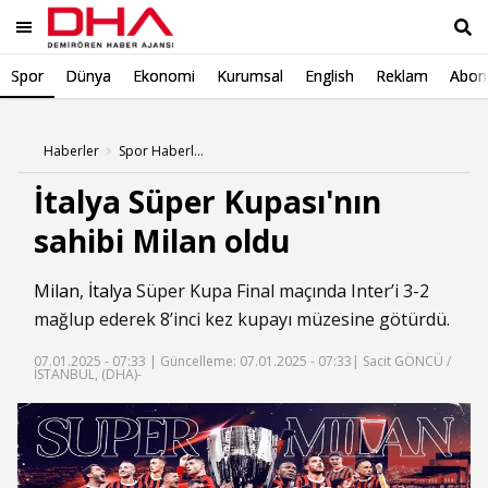
Spor
Dünya
Ekonomi
Kurumsal
English
Reklam
Abone
Ara
Haberler
Spor Haberleri
İtalya Süper Kupası'nın
sahibi Milan oldu
Milan
,
İtalya
Süper Kupa Final maçında Inter’i 3-2
mağlup ederek 8’inci kez kupayı müzesine götürdü.
07.01.2025 - 07:33 |
Güncelleme: 07.01.2025 - 07:33
| Sacit GÖNCÜ /
İSTANBUL, (DHA)-