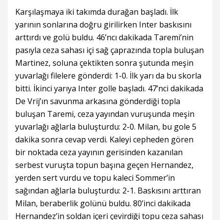
Karşılaşmaya iki takımda durağan başladı. İlk
yarının sonlarına doğru girilirken Inter baskısını
arttırdı ve golü buldu. 46’ncı dakikada Taremi’nin
pasıyla ceza sahası içi sağ çaprazında topla buluşan
Martinez, soluna çektikten sonra şutunda meşin
yuvarlağı filelere gönderdi: 1-0. İlk yarı da bu skorla
bitti. İkinci yarıya Inter golle başladı. 47’nci dakikada
De Vrij’ın savunma arkasına gönderdiği topla
buluşan Taremi, ceza yayından vuruşunda meşin
yuvarlağı ağlarla buluşturdu: 2-0. Milan, bu gole 5
dakika sonra cevap verdi. Kaleyi cepheden gören
bir noktada ceza yayının gerisinden kazanılan
serbest vuruşta topun başına geçen Hernandez,
yerden sert vurdu ve topu kaleci Sommer’in
sağından ağlarla buluşturdu: 2-1. Baskısını arttıran
Milan, beraberlik golünü buldu. 80’inci dakikada
Hernandez’in soldan içeri çevirdiği topu ceza sahası