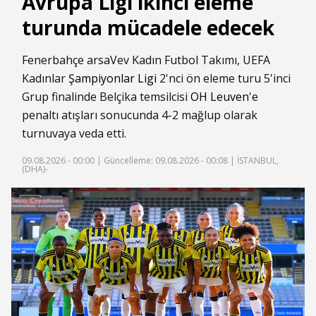
Avrupa Ligi ikinci eleme
turunda mücadele edecek
Fenerbahçe arsaVev Kadın Futbol Takımı, UEFA
Kadınlar
Şampiyonlar Ligi
2'nci ön eleme turu 5'inci
Grup finalinde Belçika temsilcisi
OH Leuven
'e
penaltı atışları sonucunda 4-2 mağlup olarak
turnuvaya veda etti.
09.08.2026 - 00:00 |
Güncelleme: 09.08.2026 - 00:08
| İSTANBUL,
(DHA)-