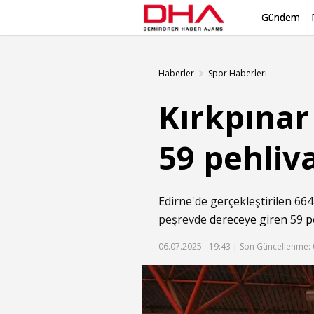
Gündem
Haberler
Spor Haberleri
Kırkpınar
59 pehliva
Edirne'de gerçekleştirilen 664
peşrevde
dereceye giren
59
p
06.07.2025 - 19:43 |
Son Güncellenme: 