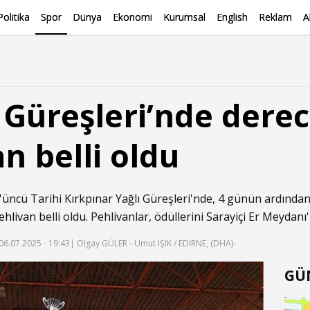
Politika
Spor
Dünya
Ekonomi
Kurumsal
English
Reklam
A
 Güreşleri’nde dere
n belli oldu
'üncü Tarihi Kırkpınar Yağlı Güreşleri'nde, 4 günün ardından 1
ehlivan
belli oldu. Pehlivanlar, ödüllerini Sarayiçi Er Meydan
06.07.2025 - 19:43
| Olgay GÜLER - Umut IŞIK / EDİRNE, (DHA)-
GÜ