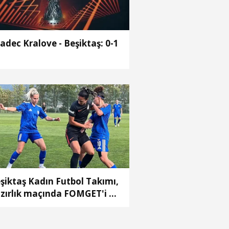
adec Kralove - Beşiktaş: 0-1
şiktaş Kadın Futbol Takımı,
zırlık maçında FOMGET'i 3-
mağlup etti