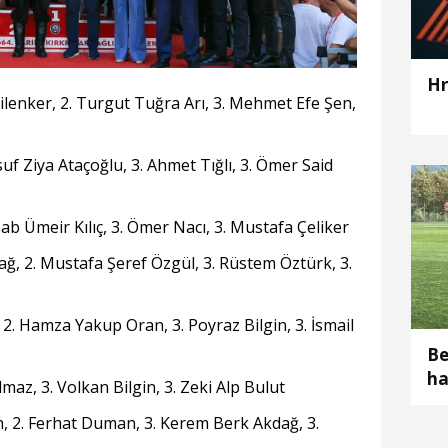
Hr
lenker, 2. Turgut Tuğra Arı, 3. Mehmet Efe Şen,
suf Ziya Ataçoğlu, 3. Ahmet Tığlı, 3. Ömer Said
sab Ümeir Kılıç, 3. Ömer Nacı, 3. Mustafa Çeliker
ğ, 2. Mustafa Şeref Özgül, 3. Rüstem Öztürk, 3.
2. Hamza Yakup Oran, 3. Poyraz Bilgin, 3. İsmail
Be
ha
lmaz, 3. Volkan Bilgin, 3. Zeki Alp Bulut
1 
n, 2. Ferhat Duman, 3. Kerem Berk Akdağ, 3.