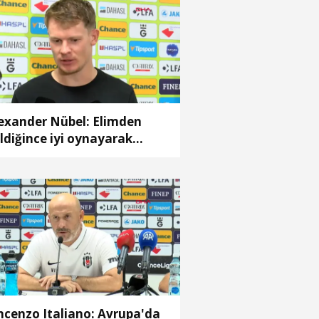
exander Nübel: Elimden
ldiğince iyi oynayarak
kımıma yardımcı olmak
tiyorum
ncenzo Italiano: Avrupa'da