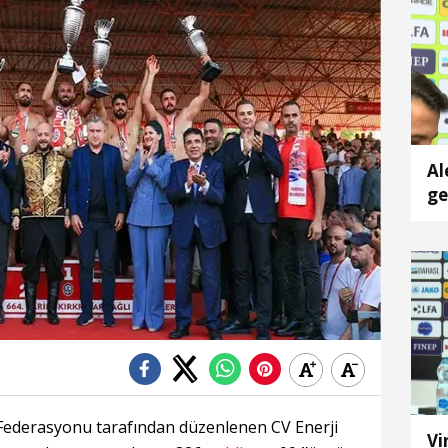
Al
ge
ta
is
Federasyonu tarafından düzenlenen CV Enerji
Vi