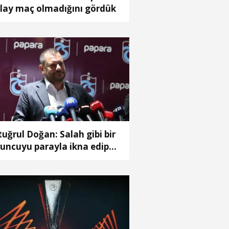
lay maç olmadığını gördük
tuğrul Doğan: Salah gibi bir
uncuyu parayla ikna edip
abzon'a getiremezsiniz