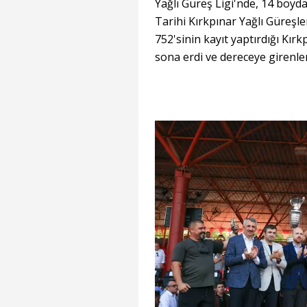
Yağlı Güreş Ligi'nde, 14 boyd
Tarihi Kırkpınar Yağlı Güreşl
752'sinin kayıt yaptırdığı Kır
sona erdi ve dereceye girenler