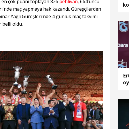
a en çok puanı toplayan 826
pehlivan
, 664’üncü
ko
eri'nde maç yapmaya hak kazandı. Güreşçilerden
kpınar Yağlı Güreşleri'nde 4 günlük maç takvimi
 belli oldu.
Er
oy
Tr