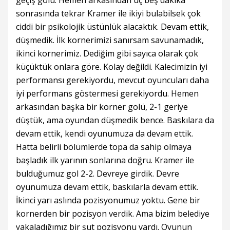
geçiş golü. Hemen arkasından üç beş dakika
sonrasında tekrar Kramer ile ikiyi bulabilsek çok
ciddi bir psikolojik üstünlük alacaktık. Devam ettik,
düşmedik. İlk kornerimizi sanırsam savunamadık,
ikinci kornerimiz. Dediğim gibi sayıca olarak çok
küçüktük onlara göre. Kolay değildi. Kalecimizin iyi
performansı gerekiyordu, mevcut oyuncuları daha
iyi performans göstermesi gerekiyordu. Hemen
arkasından başka bir korner golü, 2-1 geriye
düştük, ama oyundan düşmedik bence. Baskılara da
devam ettik, kendi oyunumuza da devam ettik.
Hatta belirli bölümlerde topa da sahip olmaya
başladık ilk yarının sonlarına doğru. Kramer ile
bulduğumuz gol 2-2. Devreye girdik. Devre
oyunumuza devam ettik, baskılarla devam ettik.
İkinci yarı aslında pozisyonumuz yoktu. Gene bir
kornerden bir pozisyon verdik. Ama bizim belediye
yakaladığımız bir şut pozisyonu vardı. Oyunun