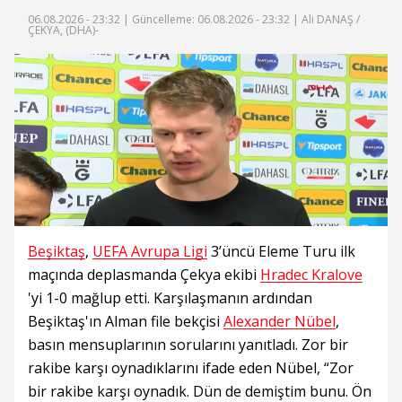
06.08.2026 - 23:32 |
Güncelleme: 06.08.2026 - 23:32
| Ali DANAŞ /
ÇEKYA, (DHA)-
Beşiktaş
,
UEFA Avrupa Ligi
3’üncü Eleme Turu ilk
maçında deplasmanda Çekya ekibi
Hradec Kralove
'yi 1-0 mağlup etti. Karşılaşmanın ardından
Beşiktaş'ın Alman file bekçisi
Alexander Nübel
,
basın mensuplarının sorularını yanıtladı. Zor bir
rakibe karşı oynadıklarını ifade eden Nübel, “Zor
bir rakibe karşı oynadık. Dün de demiştim bunu. Ön