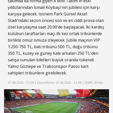
takımda da forma giyen A Milli Takım'ın eski
yıldızlarından İsmail Köybaşı'nın jübilesi için karşı
karşıya gelecek. Isonem Park Gürsel Aksel
Stadı'ndaki sezon öncesi son ve en ciddi prova olan
özel karşılaşma saat 20.00'de başlayacak. İki kardeş
kulübün taraftarları maçı ilk kez ortak tribünlerde
birlikte omuz omuza izleyecek. Jübile maçının VIP
1.250-750 TL, batı tribünü 500 TL, doğu tribünü
350 TL, kuzey ve güney kale arkaları 250 TL'den
satışa sunulan biletleri büyük oranda tükendi.
Yalnız Göztepe ve Trabzonspor Passo kart
sahipleri tribünlere girebilecek.
07.08.2026 - 12:09 |
Güncelleme: 07.08.2026 - 12:09
| İZMİR, (DHA)-