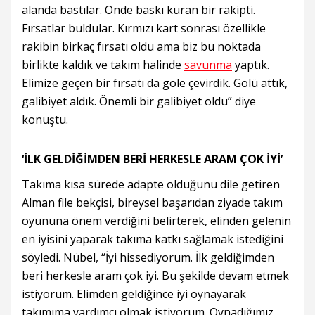
alanda bastılar. Önde baskı kuran bir rakipti.
Fırsatlar buldular. Kırmızı kart sonrası özellikle
rakibin birkaç fırsatı oldu ama biz bu noktada
birlikte kaldık ve takım halinde
savunma
yaptık.
Elimize geçen bir fırsatı da gole çevirdik. Golü attık,
galibiyet aldık. Önemli bir galibiyet oldu” diye
konuştu.
‘İLK GELDİĞİMDEN BERİ HERKESLE ARAM ÇOK İYİ’
Takıma kısa sürede adapte olduğunu dile getiren
Alman file bekçisi, bireysel başarıdan ziyade takım
oyununa önem verdiğini belirterek, elinden gelenin
en iyisini yaparak takıma katkı sağlamak istediğini
söyledi. Nübel, “İyi hissediyorum. İlk geldiğimden
beri herkesle aram çok iyi. Bu şekilde devam etmek
istiyorum. Elimden geldiğince iyi oynayarak
takımıma yardımcı olmak istiyorum. Oynadığımız