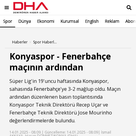
Spor
Dünya
Ekonomi
Kurumsal
English
Reklam
Abone
Ara
Haberler
Spor Haberleri
Konyaspor - Fenerbahçe
maçının ardından
Süper Lig'in 19'uncu haftasında
Konyaspor
,
sahasında
Fenerbahçe
'ye 3-2 mağlup oldu. Maçın
ardından düzenlenen basın toplantısında
Konyaspor Teknik Direktörü Recep Uçar ve
Fenerbahçe Teknik Direktörü Jose Mourinho
değerlendirmelerde bulundu.
14.01.2025 - 08:09 |
Güncelleme: 14.01.2025 - 08:09
| İsmail
AKKAYA- Hasan DÖNMEZ/KONYA,(DHA)-