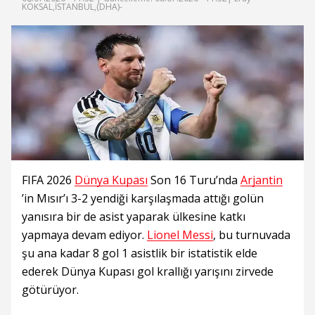
KÖKSAL,İSTANBUL,(DHA)-
FIFA 2026
Dünya Kupası
Son 16 Turu’nda
Arjantin
’in Mısır’ı 3-2 yendiği karşılaşmada attığı golün
yanısıra bir de asist yaparak ülkesine katkı
yapmaya devam ediyor.
Lionel Messi
, bu turnuvada
şu ana kadar 8 gol 1 asistlik bir istatistik elde
ederek Dünya Kupası gol krallığı yarışını zirvede
götürüyor.