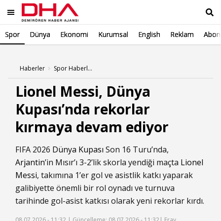
Spor
Dünya
Ekonomi
Kurumsal
English
Reklam
Abone
Ara
Haberler
Spor Haberleri
Lionel Messi, Dünya
Kupası’nda rekorlar
kırmaya devam ediyor
FIFA 2026
Dünya Kupası
Son 16 Turu’nda,
Arjantin
’in Mısır’ı 3-2’lik skorla yendiği maçta
Lionel
Messi
, takımına 1’er gol ve asistlik katkı yaparak
galibiyette önemli bir rol oynadı ve turnuva
tarihinde gol-asist katkısı olarak yeni rekorlar kırdı.
08.07.2026 - 11:32 |
Güncelleme: 08.07.2026 - 11:32
| Eray