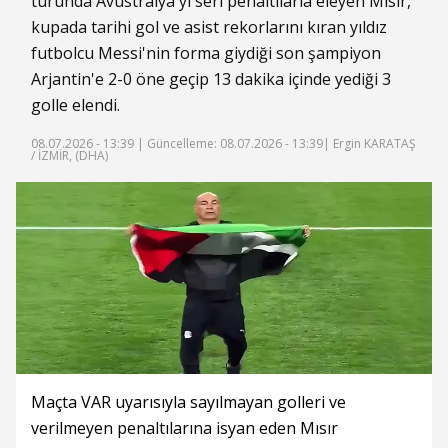
turunda Avustralya'yı seri penaltılarla eleyen Mısır,
kupada tarihi gol ve asist rekorlarını kıran yıldız
futbolcu Messi'nin forma giydiği son şampiyon
Arjantin'e 2-0 öne geçip 13 dakika içinde yediği 3
golle elendi.
08.07.2026 - 13:39 |
Güncelleme: 08.07.2026 - 13:39
| Ergin KARATAŞ
/ İZMİR, (DHA)
Maçta VAR uyarısıyla sayılmayan golleri ve
verilmeyen penaltılarına isyan eden Mısır