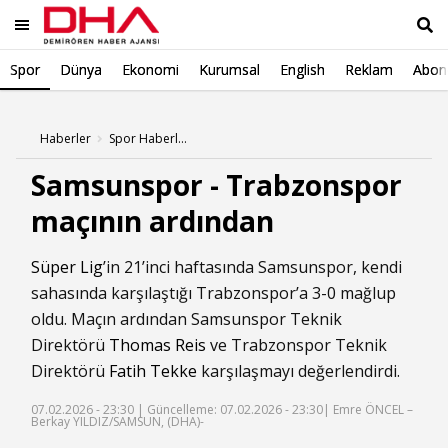
Spor
Dünya
Ekonomi
Kurumsal
English
Reklam
Abone
Ara
Haberler
Spor Haberleri
Samsunspor - Trabzonspor
maçının ardından
Süper Lig
’in 21’inci haftasında Samsunspor, kendi
sahasında karşılaştığı Trabzonspor’a 3-0 mağlup
oldu. Maçın ardından Samsunspor Teknik
Direktörü
Thomas Reis
ve Trabzonspor Teknik
Direktörü
Fatih Tekke
karşılaşmayı değerlendirdi.
07.02.2026 - 23:30 |
Güncelleme: 07.02.2026 - 23:30
| Emre ÖNCEL –
Berkay YILDIZ/SAMSUN, (DHA)-