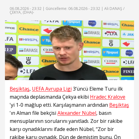
06.08.2026 - 23:32 |
Güncelleme: 06.08.2026 - 23:32
| Ali DANAŞ /
ÇEKYA, (DHA)-
Beşiktaş
,
UEFA Avrupa Ligi
3’üncü Eleme Turu ilk
maçında deplasmanda Çekya ekibi
Hradec Kralove
'yi 1-0 mağlup etti. Karşılaşmanın ardından
Beşiktaş
'ın Alman file bekçisi
Alexander Nübel
, basın
mensuplarının sorularını yanıtladı. Zor bir rakibe
karşı oynadıklarını ifade eden Nübel, “Zor bir
rakibe karşı oynadık. Dün de demiştim bunu. Ön