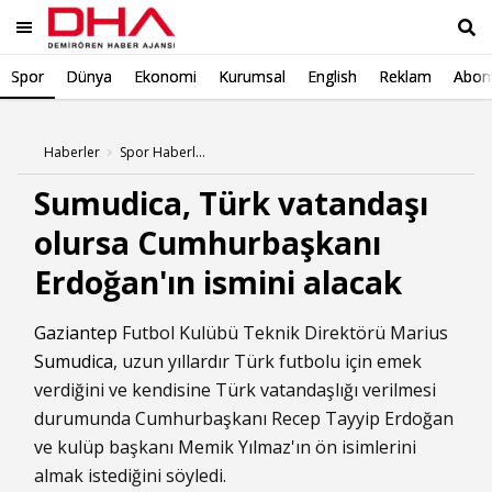
Spor
Dünya
Ekonomi
Kurumsal
English
Reklam
Abone
Ara
Haberler
Spor Haberleri
Sumudica, Türk vatandaşı
olursa Cumhurbaşkanı
Erdoğan'ın ismini alacak
Gaziantep
Futbol Kulübü Teknik Direktörü Marius
Sumudica
, uzun yıllardır Türk futbolu için emek
verdiğini ve kendisine Türk vatandaşlığı verilmesi
durumunda Cumhurbaşkanı Recep Tayyip Erdoğan
ve kulüp başkanı Memik Yılmaz'ın ön isimlerini
almak istediğini söyledi.