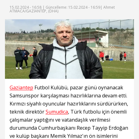
15.02.2024 - 16:58 |
Güncelleme: 15.02.2024 - 16:59
| Ahmet
ATMACA/GAZİANTEP, (DHA)
Gaziantep
Futbol Kulübü, pazar günü oynanacak
Samsunspor karşılaşması hazırlıklarına devam etti.
Kırmızı siyahlı oyuncular hazırlıklarını sürdürürken,
teknik direktör
Sumudica
, Türk futbolu için önemli
çalışmalar yaptığını ve vatandaşlık verilmesi
durumunda Cumhurbaşkanı Recep Tayyip Erdoğan
ve kulüp başkanı Memik Yılmaz'ın ön isimlerini