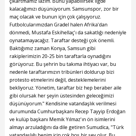
çıkartmamız lazım. Bunu yapabilirsek ligde
kalacağımızı düşünüyorum. Samsunspor, zor bir
maç olacak ve bunun için çok çalışıyoruz.
Futbolcularımızdan Gradel halen Afrika'dan
dönmedi, Mustafa Eskihellaç'ı da sakatlığı nedeniyle
oynatamayacağız. Taraftar desteği çok önemli.
Baktığımız zaman Konya, Samsun gibi
rakiplerimizin 20-25 bin taraftarla oynadığını
görüyoruz. Bu şehrin bu takıma ihtiyacı var, bu
nedenle taraftarımızın tribünleri doldurup bizi
protesto etmelerini değil, desteklemelerini
bekliyoruz. Yönetim, taraftar biz hep beraber aile
gibi olursak her şeyin üstesinden geleceğimizi
düşünüyorum." Kendisine vatandaşlık verilmesi
durumunda Cumhurbaşkanı Recep Tayyip Erdoğan
ve kulüp başkanı Memik Yılmaz'ın ön isimlerini
almayı arzuladığını da dile getiren Sumudica, "Türk
vatandaşlığı benim için çok hoş bir şey olur. Bu