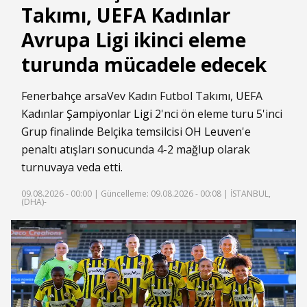
Takımı, UEFA Kadınlar
Avrupa Ligi ikinci eleme
turunda mücadele edecek
Fenerbahçe arsaVev Kadın Futbol Takımı, UEFA
Kadınlar
Şampiyonlar Ligi
2'nci ön eleme turu 5'inci
Grup finalinde Belçika temsilcisi
OH Leuven
'e
penaltı atışları sonucunda 4-2 mağlup olarak
turnuvaya veda etti.
09.08.2026 - 00:00 |
Güncelleme: 09.08.2026 - 00:08
| İSTANBUL,
(DHA)-