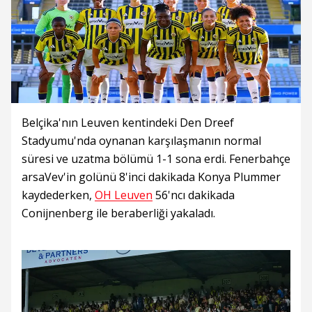
Belçika'nın Leuven kentindeki Den Dreef
Stadyumu'nda oynanan karşılaşmanın normal
süresi ve uzatma bölümü 1-1 sona erdi. Fenerbahçe
arsaVev'in golünü 8'inci dakikada Konya Plummer
kaydederken,
OH Leuven
56'ncı dakikada
Conijnenberg ile beraberliği yakaladı.