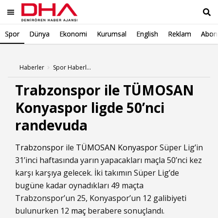
Spor
Dünya
Ekonomi
Kurumsal
English
Reklam
Abone
Ara
Haberler
Spor Haberleri
Trabzonspor ile TÜMOSAN
Konyaspor ligde 50’nci
randevuda
Trabzonspor
ile
TÜMOSAN Konyaspor
Süper Lig’in
31’inci haftasında yarın yapacakları maçla 50’nci kez
karşı karşıya gelecek. İki takımın Süper Lig’de
bugüne kadar oynadıkları 49 maçta
Trabzonspor’un 25, Konyaspor’un 12 galibiyeti
bulunurken 12
maç
berabere sonuçlandı.