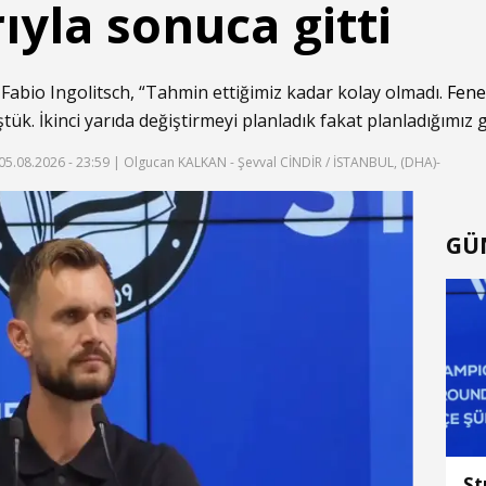
ıyla sonuca gitti
Fabio Ingolitsch, “Tahmin ettiğimiz kadar kolay olmadı.
Fene
üştük. İkinci yarıda değiştirmeyi planladık fakat planladığımız g
05.08.2026 - 23:59
| Olgucan KALKAN - Şevval CİNDİR / İSTANBUL, (DHA)-
GÜ
St