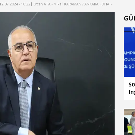
12.07.2024 - 10:22
| Ercan ATA - Mikail KARAMAN / ANKARA, (DHA) -
GÜ
St
In
oy