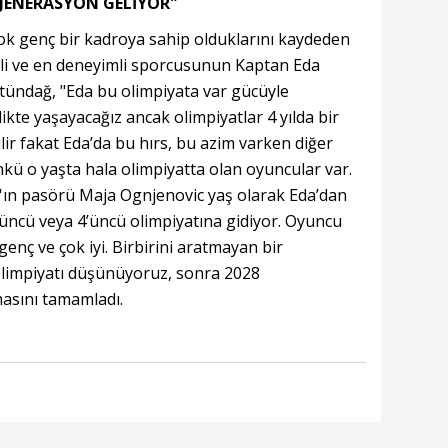
 JENERASYON GELİYOR"
ok genç bir kadroya sahip olduklarını kaydeden
li ve en deneyimli sporcusunun Kaptan Eda
tündağ, "Eda bu olimpiyata var gücüyle
likte yaşayacağız ancak olimpiyatlar 4 yılda bir
lir fakat Eda’da bu hırs, bu azim varken diğer
ünkü o yaşta hala olimpiyatta olan oyuncular var.
'ın pasörü Maja Ognjenovic yaş olarak Eda’dan
üncü veya 4’üncü olimpiyatına gidiyor. Oyuncu
ç ve çok iyi. Birbirini aratmayan bir
olimpiyatı düşünüyoruz, sonra 2028
masını tamamladı.