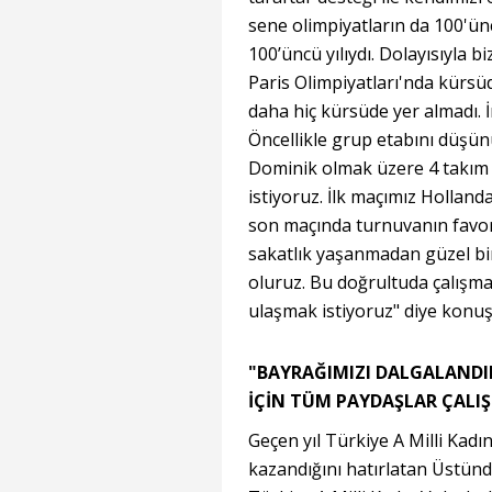
sene olimpiyatların da 100'ün
100’üncü yılıydı. Dolayısıyla b
Paris Olimpiyatları'nda kürsüd
daha hiç kürsüde yer almadı. İ
Öncellikle grup etabını düşün
Dominik olmak üzere 4 takım v
istiyoruz. İlk maçımız Hollan
son maçında turnuvanın favoril
sakatlık yaşanmadan güzel bir
oluruz. Bu doğrultuda çalışma
ulaşmak istiyoruz" diye konuş
"BAYRAĞIMIZI DALGALANDI
İÇİN TÜM PAYDAŞLAR ÇALIŞ
Geçen yıl Türkiye A Milli Kadın
kazandığını hatırlatan Üstünd