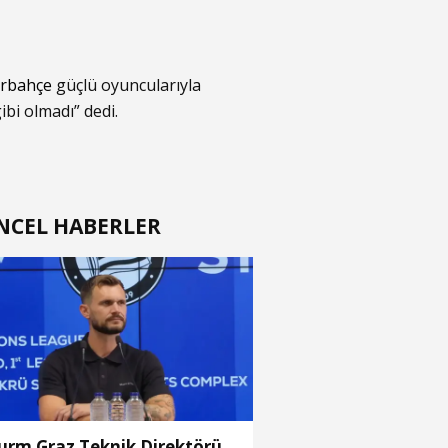
rbahçe
güçlü oyuncularıyla
ibi olmadı” dedi.
NCEL HABERLER
urm Graz Teknik Direktörü