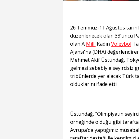
26 Temmuz-11 Ağustos tarihle
düzenlenecek olan 33’üncü P
olan A
Milli
Kadın
Voleybol
Tak
Ajansı'na (DHA) değerlendire
Mehmet Akif Üstündağ, Tokyo
gelmesi sebebiyle seyircisiz ge
tribünlerde yer alacak Türk t
olduklarını ifade etti.
Üstündağ, "Olimpiyatın seyirc
örneğinde olduğu gibi taraftar
Avrupa’da yaptığımız müsabak
taraftar desteği ile kendimizi 