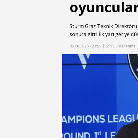
oyuncular
Sturm Graz
Teknik Direktörü 
sonuca gitti. İlk yarı geriye d
05.08.2026 - 23:59 |
Son Güncellenme: 