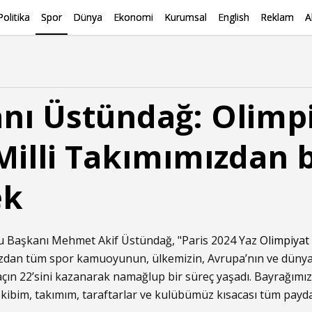
Politika
Spor
Dünya
Ekonomi
Kurumsal
English
Reklam
A
nı Üstündağ: Olimp
Milli Takımımızdan 
ek
 Başkanı Mehmet Akif Üstündağ, "Paris 2024 Yaz
Olimpiyat
dan tüm spor kamuoyunun, ülkemizin, Avrupa’nın ve dünyan
açın 22’sini kazanarak namağlup bir süreç yaşadı. Bayrağımızı
kibim, takımım, taraftarlar ve kulübümüz kısacası tüm paydaş