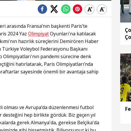
ri arasında Fransa’nın başkenti Paris’te
Ço
aris 2024 Yaz
Olimpiyat
Oyunları'na katılacak
Ço
ımı'nın hazırlık süreçlerini Demirören Haber
la
n Türkiye Voleybol Federasyonu Başkanı
 Olimpiyatları'nın pandemi sürecine denk
çtiğini hatırlatarak, Paris Olimpiyatları’nda
araftarlar sayesinde önemli bir avantaja sahip
ili olması ve Avrupa’da düzenlenmesi futbol
Fe
 desteğini hep birlikte gördük. Biz geçen yıl
alarda gerek Almanya'da, gerekse Belçika'da
evimizde gibi hissetmiştik. Biliyorsunuz ki bu