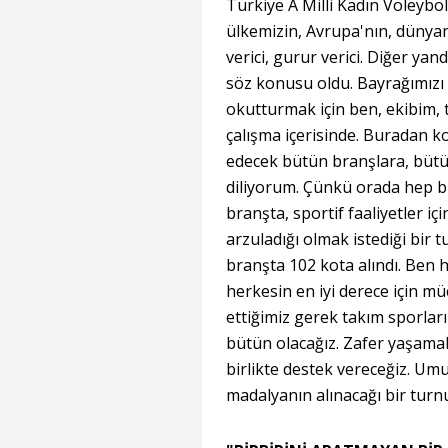
Türkiye A Milli Kadın Voley
ülkemizin, Avrupa'nın, dünyan
verici, gurur verici. Diğer ya
söz konusu oldu. Bayrağımızı 
okutturmak için ben, ekibim, 
çalışma içerisinde. Buradan ko
edecek bütün branşlara, bütü
diliyorum. Çünkü orada hep bir
branşta, sportif faaliyetler iç
arzuladığı olmak istediği bir t
branşta 102 kota alındı. Ben
herkesin en iyi derece için m
ettiğimiz gerek takım sporları
bütün olacağız. Zafer yaşamak
birlikte destek vereceğiz. Umu
madalyanın alınacağı bir turnu