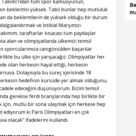
bol Takımı'ndan tüm spor kamuoyunun,
Be
ın beklentisi yüksek. Tabii bunlar hep mutluluk
ma
ndan da beklentilerin de yüksek olduğu bir durum
dalgalandırmak ve İstiklal Marşımızı
takımım, taraftarlar kısacası tüm paydaşlar
ta alan ve olimpiyatlarda ülkemizi temsil
n sporcularımıza canıgönülden başarılar
likte bu ülke için yarışacağız. Olimpiyatlar her
inde olan herkesin hayal ettiği, herkesin
urnuva. Dolayısıyla bu süreç içerisinde 18
 herkesin hedefinin kürsüde yer almak olduğunu,
ücadele edeceğini düşünüyorum. Bizim temsil
nda gerekse ferdi branşlarında hep birlikte bir
 için, mutlu bir sona ulaşmak için herkese hep
t ediyorum ki Paris Olimpiyatları en çok
va olacak" ifadelerini kullandı.