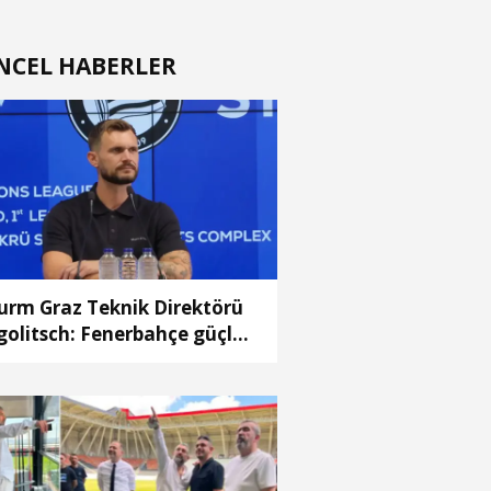
NCEL HABERLER
urm Graz Teknik Direktörü
golitsch: Fenerbahçe güçlü
uncularıyla sonuca gitti