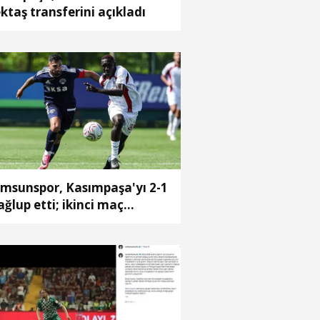
ktaş transferini açıkladı
msunspor, Kasımpaşa'yı 2-1
ğlup etti; ikinci maç
.00'da