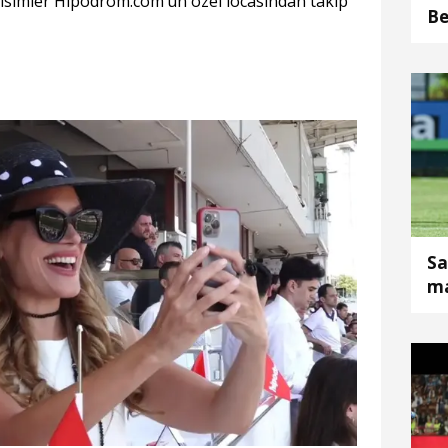
ü isimler Hipodrom.com’un özel locasından takip
Be
Sa
ma
19