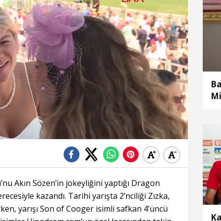
Ba
Mi
’nu Akın Sözen’in jokeyliğini yaptığı Dragon
recesiyle kazandı. Tarihi yarışta 2’nciliği Zızka,
en, yarışı Son of Cooger isimli safkan 4’üncü
Ka