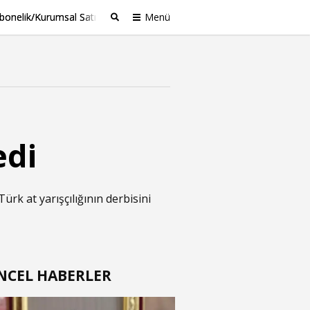
bonelik/Kurumsal Satış
Menü
Ara
edi
ürk at yarışçılığının derbisini
NCEL HABERLER
t