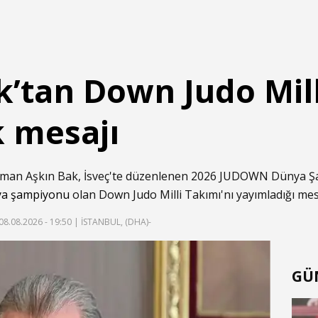
’tan Down Judo Mill
k mesajı
man Aşkın Bak, İsveç'te düzenlenen 2026 JUDOWN Dünya Ş
ya şampiyonu
olan Down Judo Milli Takımı'nı yayımladığı mesaj
08.08.2026 - 19:50
| İSTANBUL, (DHA)-
GÜ