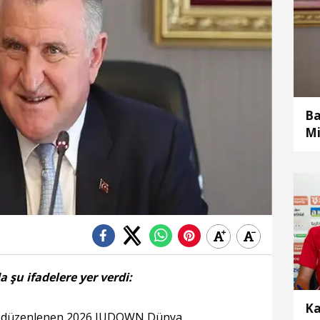
Ba
Mi
 şu ifadelere yer verdi:
Ka
nde düzenlenen 2026 JUDOWN Dünya