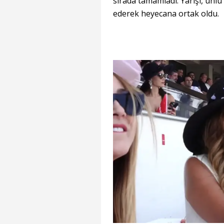
sırada tamamladı. Yarışı, ünl
ederek heyecana ortak oldu.