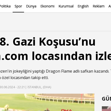
Politika
Spor
Dünya
Ekonomi
Kurumsal
English
Reklam
A
98. Gazi Koşusu’nu
com locasından izl
zen'in jokeyliğini yaptığı Dragon Flame adlı safkan kazandı. T
özel locasından takip etti.
30.06.2024 - 22:21
| İSTANBUL, (DHA)
GÜ
f