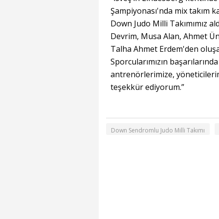
Şampiyonası'nda mix takım k
Down Judo Milli Takımımız aldı
Devrim, Musa Alan, Ahmet Ün
Talha Ahmet Erdem'den oluşan
Sporcularımızın başarılarında
antrenörlerimize, yöneticiler
teşekkür ediyorum.”
Down Sendromlu Judo Milli Takımı