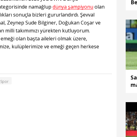
Be
ategorisinde namağlup
dünya şampiyonu
olan
kları sonuçla bizleri gururlandırdı. Şevval
al, Zeynep Sude Bilginer, Doğukan Coşar ve
 milli takımımızı yürekten kutluyorum.
 emeği olan başta aileleri olmak üzere,
imize, kulüplerimize ve emeği geçen herkese
Sa
Spor
ma
19