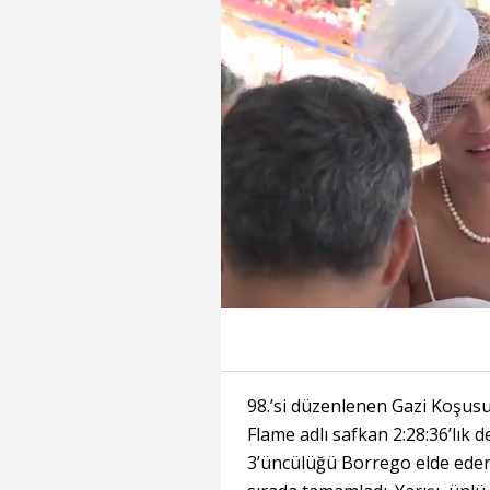
Süre
Toplam
Süre
/
Yükleniyor
Yüklendi
:
:
0%
0%
98.’si düzenlenen Gazi Koşusu
Flame adlı safkan 2:28:36’lık de
3’üncülüğü Borrego elde ederk