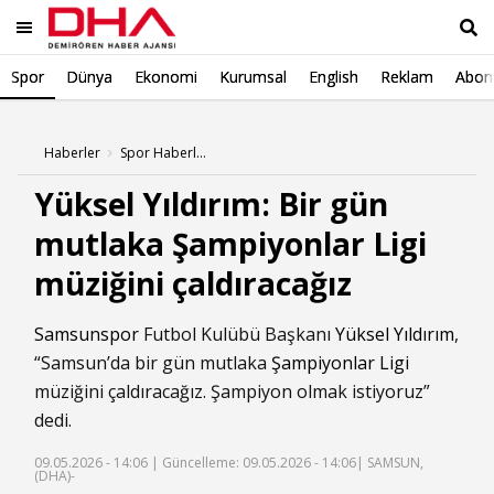
Spor
Dünya
Ekonomi
Kurumsal
English
Reklam
Abone
Ara
Haberler
Spor Haberleri
Yüksel Yıldırım: Bir gün
mutlaka Şampiyonlar Ligi
müziğini çaldıracağız
Samsunspor
Futbol Kulübü Başkanı
Yüksel Yıldırım
,
“Samsun’da bir gün mutlaka
Şampiyonlar Ligi
müziğini çaldıracağız. Şampiyon olmak istiyoruz”
dedi.
09.05.2026 - 14:06 |
Güncelleme: 09.05.2026 - 14:06
| SAMSUN,
(DHA)-