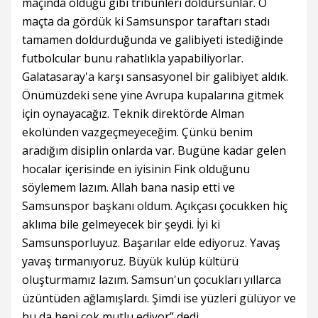
maçında olduğu gibi tribünleri doldursunlar. O
maçta da gördük ki Samsunspor taraftarı stadı
tamamen doldurduğunda ve galibiyeti istediğinde
futbolcular bunu rahatlıkla yapabiliyorlar.
Galatasaray'a karşı sansasyonel bir galibiyet aldık.
Önümüzdeki sene yine Avrupa kupalarına gitmek
için oynayacağız. Teknik direktörde Alman
ekolünden vazgeçmeyeceğim. Çünkü benim
aradığım disiplin onlarda var. Bugüne kadar gelen
hocalar içerisinde en iyisinin Fink olduğunu
söylemem lazım. Allah bana nasip etti ve
Samsunspor başkanı oldum. Açıkçası çocukken hiç
aklıma bile gelmeyecek bir şeydi. İyi ki
Samsunsporluyuz. Başarılar elde ediyoruz. Yavaş
yavaş tırmanıyoruz. Büyük kulüp kültürü
oluşturmamız lazım. Samsun'un çocukları yıllarca
üzüntüden ağlamışlardı. Şimdi ise yüzleri gülüyor ve
bu da beni çok mutlu ediyor” dedi.