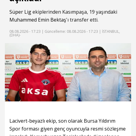
Süper Lig
ekiplerinden Kasımpaşa, 19 yaşındaki
Muhammed Emin Bektaş
'ı transfer etti.
08.08.2026 - 17:23 |
Güncelleme: 08.08.2026 - 17:23
| İSTANBUL,
(DHA)-
Lacivert-beyazlı ekip, son olarak Bursa Yıldırım
Spor forması giyen genç oyuncuyla resmi sözleşme