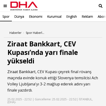
Spor
Dünya
Ekonomi
Kurumsal
English
Reklam
Abone
Ara
Haberler
Spor Haberleri
Ziraat Bankkart, CEV
Kupası’nda yarı finale
yükseldi
Ziraat Bankkart
, CEV Kupası çeyrek final rövanş
maçında evinde konuk ettiği Slovenya temsilcisi Ach
Volley Ljubljana'yı 3-2 mağlup ederek adını yarı
finale yazdırdı.
25.02.2025 - 22:52 |
Güncelleme: 25.02.2025 - 22:52
| İSTANBUL,
(DHA)-