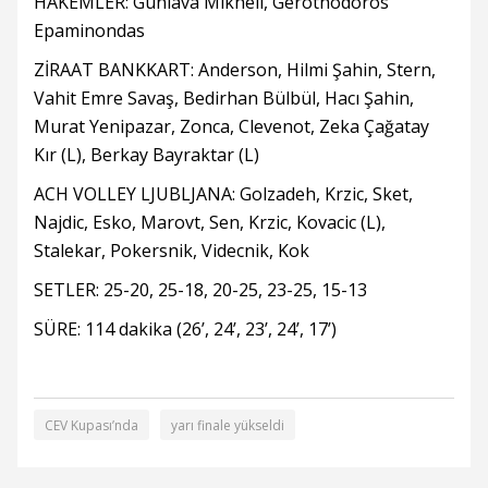
HAKEMLER: Guniava Mikheil, Gerothodoros
Epaminondas
ZİRAAT BANKKART: Anderson, Hilmi Şahin, Stern,
Vahit Emre Savaş, Bedirhan Bülbül, Hacı Şahin,
Murat Yenipazar, Zonca, Clevenot, Zeka Çağatay
Kır (L), Berkay Bayraktar (L)
ACH VOLLEY LJUBLJANA: Golzadeh, Krzic, Sket,
Najdic, Esko, Marovt, Sen, Krzic, Kovacic (L),
Stalekar, Pokersnik, Videcnik, Kok
SETLER: 25-20, 25-18, 20-25, 23-25, 15-13
SÜRE: 114 dakika (26’, 24’, 23’, 24’, 17’)
CEV Kupası’nda
yarı finale yükseldi