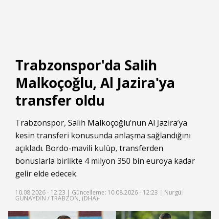
Trabzonspor'da Salih
Malkoçoğlu, Al Jazira'ya
transfer oldu
Trabzonspor,
Salih Malkoçoğlu
’nun
Al Jazira
’ya
kesin transferi konusunda anlaşma sağlandığını
açıkladı. Bordo-mavili kulüp, transferden
bonuslarla birlikte 4 milyon 350 bin euroya kadar
gelir elde edecek.
10.08.2026 - 12:23 |
Güncelleme: 10.08.2026 - 12:23
| Nurgül
GÜNAYDIN / TRABZON, (DHA)-