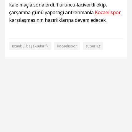
kale maçla sona erdi. Turuncu-lacivertli ekip,
çarşamba günü yapacağı antrenmanla
Kocaelispor
karşılaşmasının hazırlıklarına devam edecek.
istanbul başakşehir fk
kocaelispor
süper lig