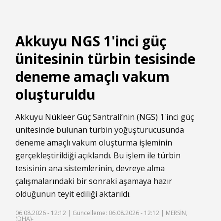
Akkuyu NGS 1'inci güç
ünitesinin türbin tesisinde
deneme amaçlı vakum
oluşturuldu
Akkuyu
Nükleer
Güç
Santrali’nin (
NGS
) 1'inci güç
ünitesinde bulunan türbin yoğuşturucusunda
deneme amaçlı vakum oluşturma işleminin
gerçekleştirildiği açıklandı. Bu işlem ile türbin
tesisinin ana sistemlerinin, devreye alma
çalışmalarındaki bir sonraki aşamaya hazır
olduğunun teyit ediliği aktarıldı.
06.08.2026 - 12:12 |
Güncelleme: 06.08.2026 - 12:12
| MERSİN,
(DHA)-