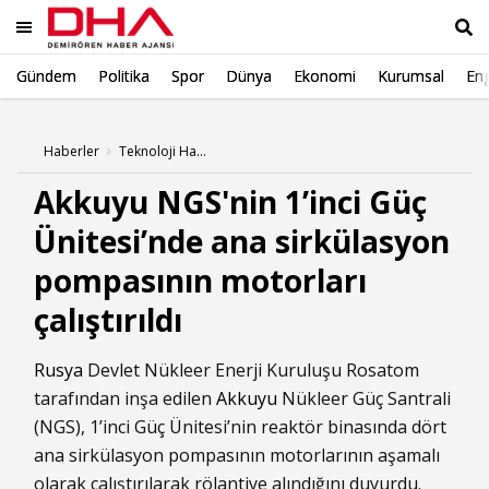
Gündem
Politika
Spor
Dünya
Ekonomi
Kurumsal
Eng
Ara
Haberler
Teknoloji Haberleri
Akkuyu NGS'nin 1’inci Güç
Ünitesi’nde ana sirkülasyon
pompasının motorları
çalıştırıldı
Rusya
Devlet Nükleer Enerji Kuruluşu Rosatom
tarafından inşa edilen
Akkuyu
Nükleer Güç Santrali
(NGS), 1’inci Güç Ünitesi’nin reaktör binasında dört
ana sirkülasyon pompasının motorlarının aşamalı
olarak çalıştırılarak rölantiye alındığını duyurdu.