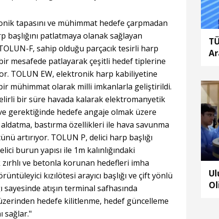
onik tapasını ve mühimmat hedefe çarpmadan
rp başlığını patlatmaya olanak sağlayan
TÜ
TOLUN-F, sahip olduğu parçacık tesirli harp
Ar
 bir mesafede patlayarak çeşitli hedef tiplerine
Ul
or. TOLUN EW, elektronik harp kabiliyetine
Ar
ir mühimmat olarak milli imkanlarla geliştirildi.
so
irli bir süre havada kalarak elektromanyetik
ve gerektiğinde hedefe angaje olmak üzere
, aldatma, bastırma özellikleri ile hava savunma
cünü artırıyor. TOLUN P, delici harp başlığı
elici burun yapısı ile 1m kalınlığındaki
 zırhlı ve betonla korunan hedefleri imha
Ul
ntüleyici kızılötesi arayıcı başlığı ve çift yönlü
Ol
 sayesinde atışın terminal safhasında
te
üzerinden hedefe kilitlenme, hedef güncelleme
ha
 sağlar."