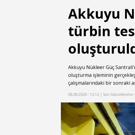
Akkuyu NG
türbin te
oluşturul
Akkuyu
Nükleer
Güç
Santrali’
oluşturma işleminin gerçekleşt
çalışmalarındaki bir sonraki a
06.08.2026 - 12:12 |
Son Güncellenme: 