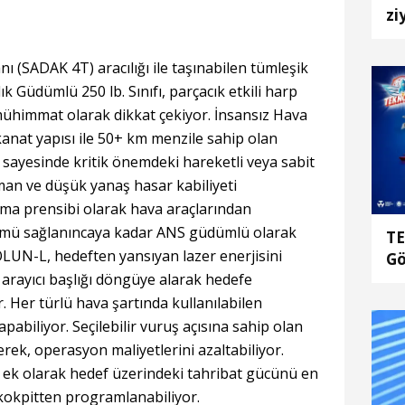
zi
 (SADAK 4T) aracılığı ile taşınabilen tümleşik
k Güdümlü 250 lb. Sınıfı, parçacık etkili harp
mühimmat olarak dikkat çekiyor. İnsansız Hava
kanat yapısı ile 50+ km menzile sahip olan
ı sayesinde kritik önemdeki hareketli veya sabit
man ve düşük yanaş hasar kabiliyeti
ma prensibi olarak hava araçlarından
zümü sağlanıncaya kadar ANS güdümlü olarak
TE
LUN-L, hedeften yansıyan lazer enerjisini
Gö
r arayıcı başlığı döngüye alarak hedefe
Ko
 Her türlü hava şartında kullanılabilen
pabiliyor. Seçilebilir vuruş açısına sahip olan
rek, operasyon maliyetlerini azaltabiliyor.
 ek olarak hedef üzerindeki tahribat gücünü en
 kokpitten programlanabiliyor.