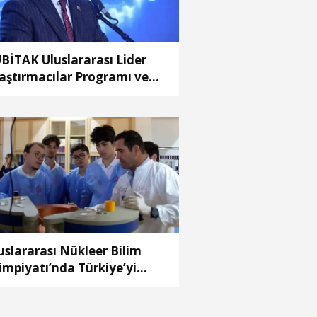
BİTAK Uluslararası Lider
aştırmacılar Programı ve
uslararası Genç
aştırmacılar Programı
nuçları açıklandı
uslararası Nükleer Bilim
impiyatı’nda Türkiye’yi
msil edecek öğrenciler son
zırlıklarını yaptı