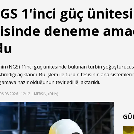
S 1'inci güç ünites
sisinde deneme ama
du
nin (
NGS
) 1'inci güç ünitesinde bulunan türbin yoğuşturu
irildiği açıklandı. Bu işlem ile türbin tesisinin ana sistemler
şamaya hazır olduğunun teyit ediliği aktarıldı.
06.08.2026 - 12:12
| MERSİN, (DHA)-
GÜ