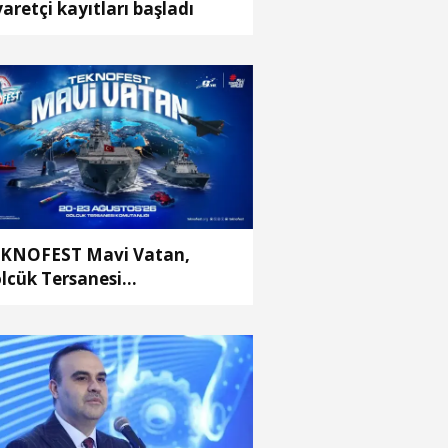
yaretçi kayıtları başladı
KNOFEST Mavi Vatan,
lcük Tersanesi
mutanlığı’nda olacak