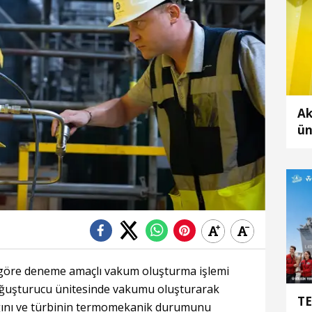
Ak
ün
de
ol
 göre deneme amaçlı vakum oluşturma işlemi
oğuşturucu ünitesinde vakumu oluşturarak
TE
ığını ve türbinin termomekanik durumunu