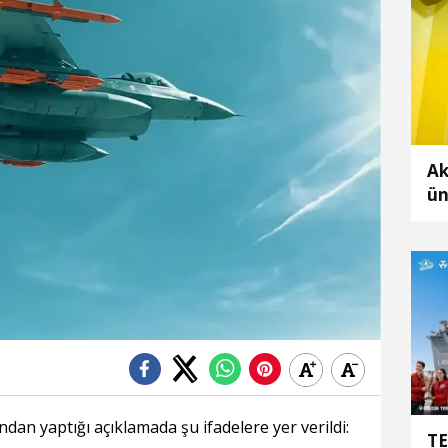
Ak
ün
de
ol
an yaptığı açıklamada şu ifadelere yer verildi:
TE