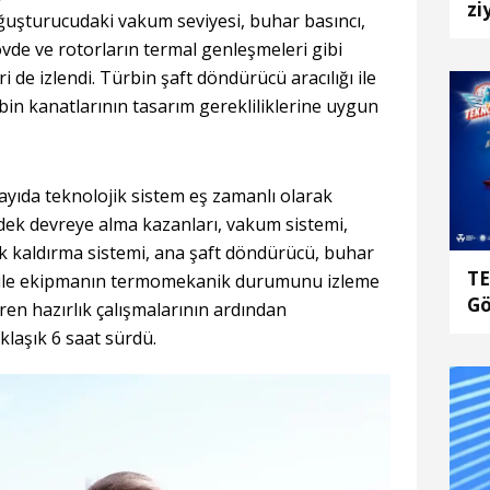
zi
ğuşturucudaki vakum seviyesi, buhar basıncı,
gövde ve rotorların termal genleşmeleri gibi
de izlendi. Türbin şaft döndürücü aracılığı ile
in kanatlarının tasarım gerekliliklerine uygun
ıda teknolojik sistem eş zamanlı olarak
yedek devreye alma kazanları, vakum sistemi,
ik kaldırma sistemi, ana şaft döndürücü, buhar
TE
i ile ekipmanın termomekanik durumunu izleme
Gö
üren hazırlık çalışmalarının ardından
Ko
klaşık 6 saat sürdü.