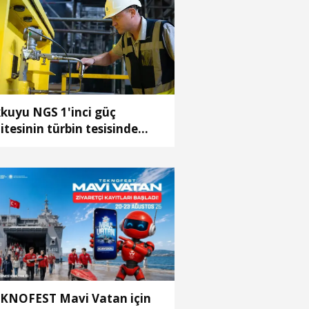
kuyu NGS 1'inci güç
itesinin türbin tesisinde
neme amaçlı vakum
uşturuldu
KNOFEST Mavi Vatan için