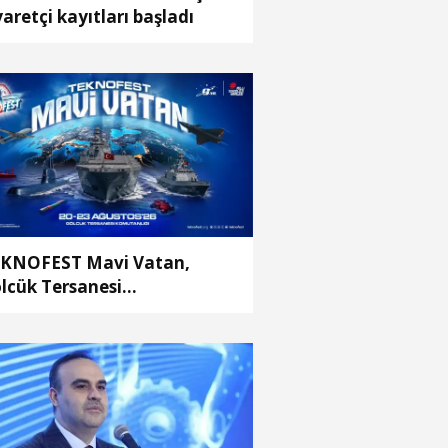
yaretçi kayıtları başladı
KNOFEST Mavi Vatan,
lcük Tersanesi
mutanlığı’nda olacak