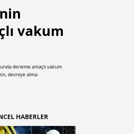
inin
çlı vakum
cusunda deneme amaçlı vakum
inin, devreye alma
NCEL HABERLER