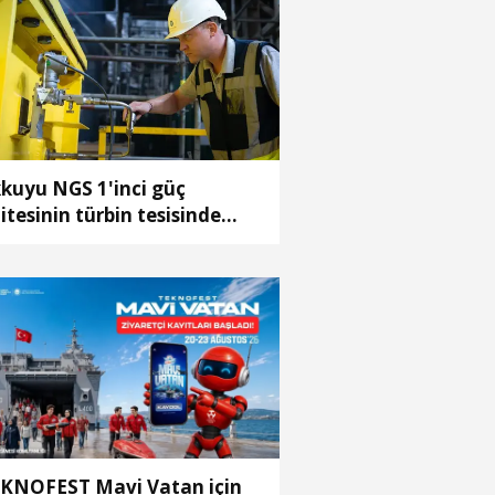
kuyu NGS 1'inci güç
itesinin türbin tesisinde
neme amaçlı vakum
uşturuldu
KNOFEST Mavi Vatan için