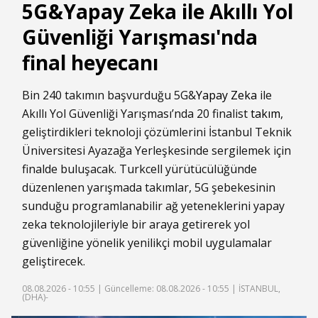
5G&Yapay Zeka ile Akıllı Yol
Güvenliği Yarışması'nda
final heyecanı
Bin 240 takımın başvurduğu 5G&
Yapay Zeka
ile
Akıllı Yol Güvenliği Yarışması’nda 20 finalist
takım
,
geliştirdikleri teknoloji çözümlerini İstanbul Teknik
Üniversitesi Ayazağa Yerleşkesinde sergilemek için
finalde buluşacak. Turkcell yürütücülüğünde
düzenlenen yarışmada takımlar, 5G şebekesinin
sunduğu programlanabilir ağ yeteneklerini yapay
zeka teknolojileriyle bir araya getirerek yol
güvenliğine yönelik yenilikçi mobil uygulamalar
geliştirecek.
08.08.2026 - 10:55 |
Güncelleme: 08.08.2026 - 10:55
| İSTANBUL,
(DHA)-