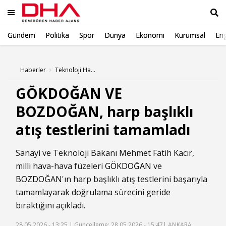
Gündem
Politika
Spor
Dünya
Ekonomi
Kurumsal
Eng
Ara
Haberler
Teknoloji Haberleri
GÖKDOĞAN VE
BOZDOĞAN, harp başlıklı
atış testlerini tamamladı
Sanayi ve Teknoloji Bakanı Mehmet Fatih Kacır,
milli hava-hava füzeleri
GÖKDOĞAN
ve
BOZDOĞAN
'ın harp başlıklı atış testlerini başarıyla
tamamlayarak doğrulama sürecini geride
bıraktığını açıkladı.
28.05.2026 - 13:25 |
Güncelleme: 28.05.2026 - 15:47
| ANKARA,