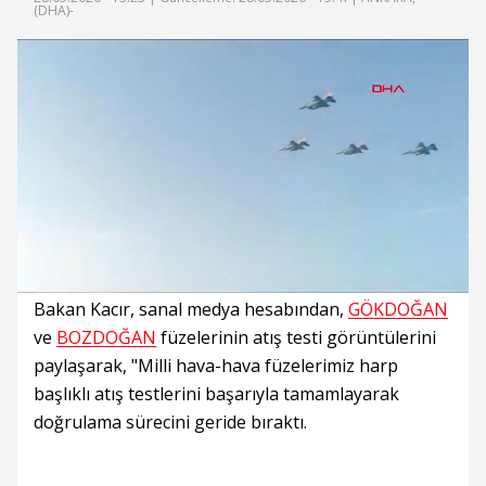
(DHA)-
Süre
Toplam
Süre
/
Yükleniyor
Yüklendi
:
:
0%
0%
Bakan Kacır, sanal medya hesabından,
GÖKDOĞAN
ve
BOZDOĞAN
füzelerinin atış testi görüntülerini
paylaşarak, "Milli hava-hava füzelerimiz harp
başlıklı atış testlerini başarıyla tamamlayarak
doğrulama sürecini geride bıraktı.