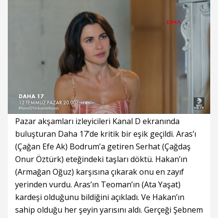
Süre
Toplam
Süre
/
Yükleniyor
Yüklendi
:
:
0%
0%
Pazar akşamları izleyicileri Kanal D ekranında
buluşturan Daha 17’de kritik bir eşik geçildi. Aras’ı
(Çağan Efe Ak) Bodrum’a getiren Serhat (Çağdaş
Onur Öztürk) eteğindeki taşları döktü. Hakan’ın
(Armağan Oğuz) karşısına çıkarak onu en zayıf
yerinden vurdu. Aras’ın Teoman’ın (Ata Yaşat)
kardeşi olduğunu bildiğini açıkladı. Ve Hakan’ın
sahip olduğu her şeyin yarısını aldı. Gerçeği Şebnem