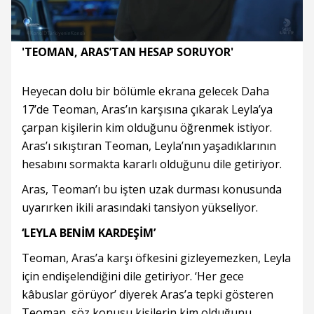
Süre
Toplam
Süre
/
Yükleniyor
Yüklendi
:
:
0%
0%
'TEOMAN, ARAS’TAN HESAP SORUYOR'
Heyecan dolu bir bölümle ekrana gelecek Daha
17’de Teoman, Aras’ın karşısına çıkarak Leyla’ya
çarpan kişilerin kim olduğunu öğrenmek istiyor.
Aras’ı sıkıştıran Teoman, Leyla’nın yaşadıklarının
hesabını sormakta kararlı olduğunu dile getiriyor.
Aras, Teoman’ı bu işten uzak durması konusunda
uyarırken ikili arasındaki tansiyon yükseliyor.
‘LEYLA BENİM KARDEŞİM’
Teoman, Aras’a karşı öfkesini gizleyemezken, Leyla
için endişelendiğini dile getiriyor. ‘Her gece
kâbuslar görüyor’ diyerek Aras’a tepki gösteren
Teoman, söz konusu kişilerin kim olduğunu