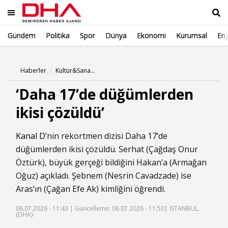
Gündem
Politika
Spor
Dünya
Ekonomi
Kurumsal
Eng
Ara
Haberler
Kültür&Sanat Haberleri
‘Daha 17’de düğümlerden
ikisi çözüldü’
Kanal D
’nin rekortmen dizisi Daha 17’de
düğümlerden ikisi çözüldü. Serhat (Çağdaş Onur
Öztürk), büyük gerçeği bildiğini Hakan’a (Armağan
Oğuz) açıkladı. Şebnem (Nesrin Cavadzade) ise
Aras’ın (Çağan Efe Ak) kimliğini öğrendi.
06.07.2026 - 11:43 |
Güncelleme: 06.07.2026 - 11:50
| İSTANBUL,
(DHA)-