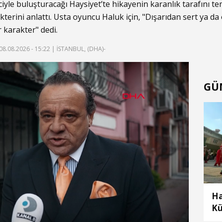
yiciyle buluşturacağı Haysiyet’te hikayenin karanlık tarafını 
terini anlattı. Usta oyuncu Haluk için, "Dışarıdan sert ya d
r karakter" dedi.
08.08.2026 - 15:22
| İSTANBUL, (DHA)-
f
GÜ
Ha
Kü
Fe