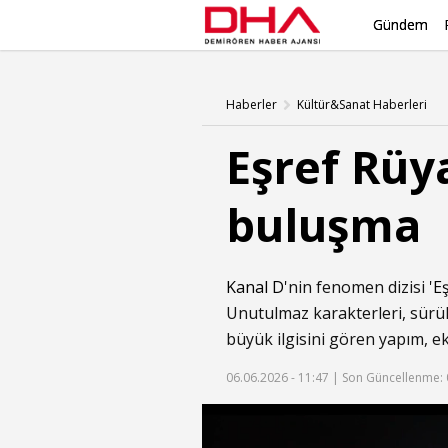
Gündem
Haberler
Kültür&Sanat Haberleri
Eşref Rüy
buluşma
Kanal D
'nin fenomen dizisi '
E
Unutulmaz karakterleri, sürükl
büyük ilgisini gören yapım, e
06.06.2026 - 11:47 |
Son Güncellenme: 