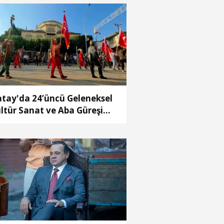
tay'da 24’üncü Geleneksel
ltür Sanat ve Aba Güreşi
stivali başladı