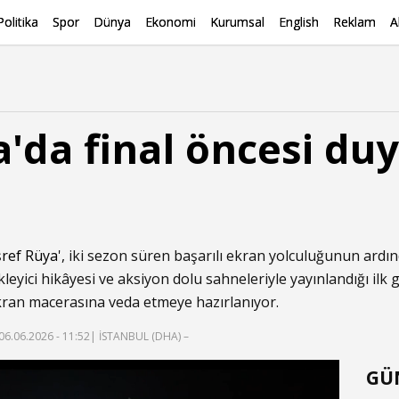
Politika
Spor
Dünya
Ekonomi
Kurumsal
English
Reklam
A
a'da final öncesi du
şref Rüya
', iki sezon süren başarılı ekran yolculuğunun ardı
eyici hikâyesi ve aksiyon dolu sahneleriyle yayınlandığı ilk g
kran macerasına veda etmeye hazırlanıyor.
06.06.2026 - 11:52
| İSTANBUL (DHA) –
GÜ
f