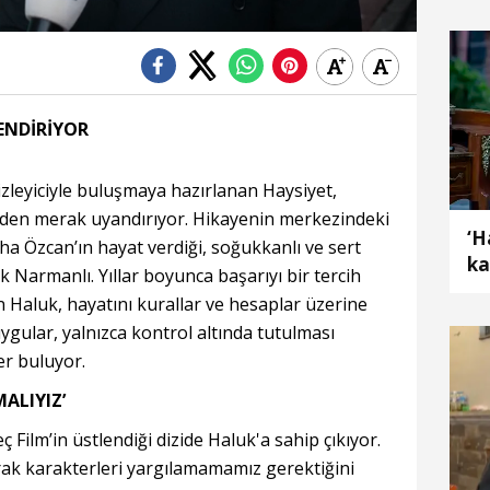
ENDİRİYOR
izleyiciyle buluşmaya hazırlanan Haysiyet,
mdiden merak uyandırıyor. Hikayenin merkezindeki
‘H
Reha Özcan’ın hayat verdiği, soğukkanlı ve sert
ka
 Narmanlı. Yıllar boyunca başarıyı bir tercih
n Haluk, hayatını kurallar ve hesaplar üzerine
ular, yalnızca kontrol altında tutulması
er buluyor.
ALIYIZ’
 Film’in üstlendiği dizide Haluk'a sahip çıkıyor.
rak karakterleri yargılamamamız gerektiğini