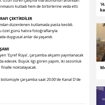
di. Uzun süren çalışma maratonunun ardından
‘H
masını kutladı hem de birbirlerine veda etti.
ka
RAFI ÇEKTİRDİLER
ndan düzenlenen kutlamada pasta kesildi.
u özel günü hatıra fotoğraflarıyla
ada duygusal anlar da yaşandı.
KŞAMI
leyen 'Eşref Rüya', çarşamba akşamı yayınlanacak
eda edecek. Büyük ilgi gören yapım, iki sezonluk
 finalle noktalayacak.
Me
l bölümüyle çarşamba saat 20.00'de Kanal D'de