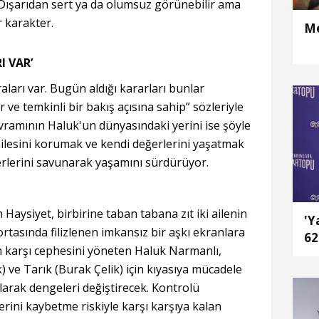
Dışarıdan sert ya da olumsuz görünebilir ama
r karakter.
Me
I VAR’
ları var. Bugün aldığı kararları bunlar
 ve temkinli bir bakış açısına sahip” sözleriyle
vramının Haluk'un dünyasındaki yerini ise şöyle
 ailesini korumak ve kendi değerlerini yaşatmak
erlerini savunarak yaşamını sürdürüyor.
Haysiyet, birbirine taban tabana zıt iki ailenin
'Y
rtasında filizlenen imkansız bir aşkı ekranlara
62
n karşı cephesini yöneten Haluk Narmanlı,
 ve Tarık (Burak Çelik) için kıyasıya mücadele
larak dengeleri değiştirecek. Kontrolü
ini kaybetme riskiyle karşı karşıya kalan