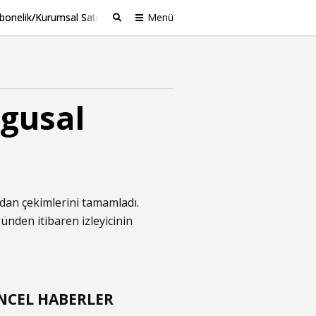
bonelik/Kurumsal Satış
Menü
Ara
ygusal
ndan çekimlerini tamamladı.
ünden itibaren izleyicinin
NCEL HABERLER
t