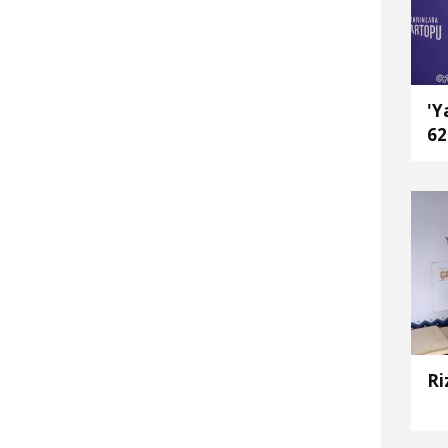
'Y
62
Ri