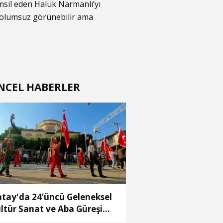
temsil eden Haluk Narmanlı’yı
a olumsuz görünebilir ama
t
NCEL HABERLER
tay'da 24’üncü Geleneksel
ltür Sanat ve Aba Güreşi
stivali başladı