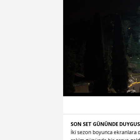
‘Haluk sert ama tutarlı bir
Ses Aç
Süre
Toplam
Süre
0:19
/
0:19
Oynat
SON SET GÜNÜNDE DUYGUS
İki sezon boyunca ekranlara d