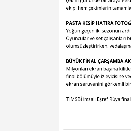
çekim gününde bir araya gel
ekip, hem çekimlerin tamamlan
PASTA KESİP HATIRA FOTOĞ
Yoğun geçen iki sezonun ardı
Oyuncular ve set çalışanları b
ölümsüzleştirirken, vedalaşm
BÜYÜK FİNAL ÇARŞAMBA A
Milyonları ekran başına kilit
final bölümüyle izleyicisine v
ekran serüvenini görkemli bir
TİMSBİ imzalı Eşref Rüya fina