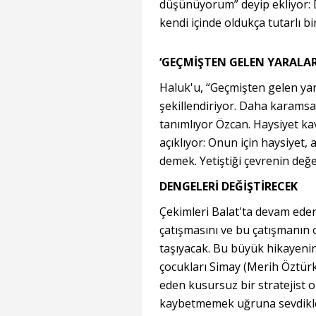
düşünüyorum” deyip ekliyor: 
kendi içinde oldukça tutarlı bi
‘GEÇMİŞTEN GELEN YARALAR
Haluk'u, “Geçmişten gelen yara
şekillendiriyor. Daha karamsar
tanımlıyor Özcan. Haysiyet ka
açıklıyor: Onun için haysiyet,
demek. Yetiştiği çevrenin değ
DENGELERİ DEĞİŞTİRECEK
Çekimleri Balat'ta devam eden 
çatışmasını ve bu çatışmanın o
taşıyacak. Bu büyük hikayeni
çocukları Simay (Merih Öztürk)
eden kusursuz bir stratejist o
kaybetmemek uğruna sevdikler