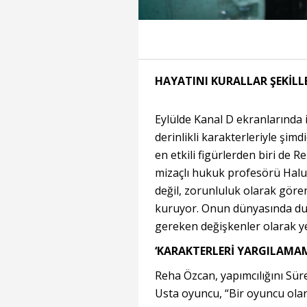
Süre
Toplam
Süre
/
Yükleniyor
Yüklendi
:
:
0%
0%
HAYATINI KURALLAR ŞEKİLL
Eylülde Kanal D ekranlarında 
derinlikli karakterleriyle şi
en etkili figürlerden biri de 
mizaçlı hukuk profesörü Haluk
değil, zorunluluk olarak göre
kuruyor. Onun dünyasında duyg
gereken değişkenler olarak y
‘KARAKTERLERİ YARGILAMAM
Reha Özcan, yapımcılığını Süreç
Usta oyuncu, “Bir oyuncu ola