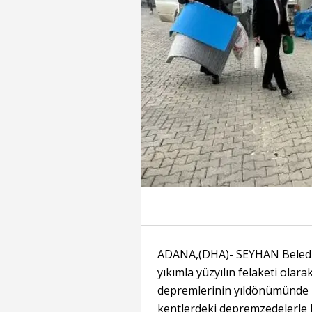
ADANA,(DHA)- SEYHAN Belediy
yıkımla yüzyılın felaketi ola
depremlerinin yıldönümünde H
kentlerdeki depremzedelerle 