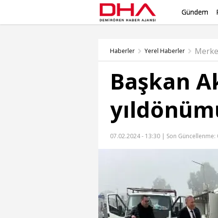
Gündem
Merke
Haberler
Yerel Haberler
Başkan Ak
yıldönüm
07.02.2024 - 13:30 |
Son Güncellenme: 