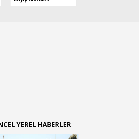
aranıyordu, serada ölü
bulundu
NCEL YEREL HABERLER