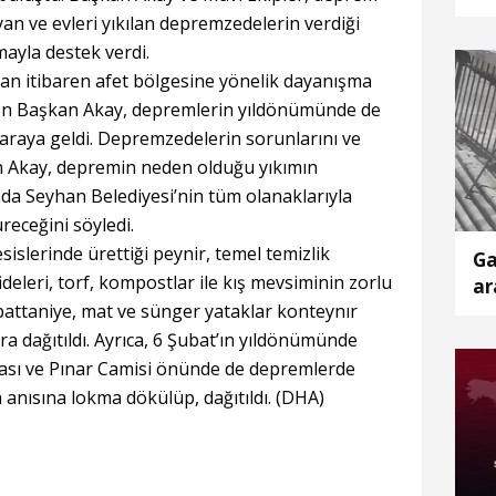
bu
an ve evleri yıkılan depremzedelerin verdiği
ayla destek verdi.
an itibaren afet bölgesine yönelik dayanışma
üren Başkan Akay, depremlerin yıldönümünde de
araya geldi. Depremzedelerin sorunlarını ve
an Akay, depremin neden olduğu yıkımın
da Seyhan Belediyesi’nin tüm olanaklarıyla
receğini söyledi.
sislerinde ürettiği peynir, temel temizlik
Ga
ideleri, torf, kompostlar ile kış mevsiminin zorlu
ar
 battaniye, mat ve sünger yataklar konteynır
a dağıtıldı. Ayrıca, 6 Şubat’ın yıldönümünde
ası ve Pınar Camisi önünde de depremlerde
 anısına lokma dökülüp, dağıtıldı. (DHA)