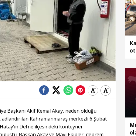
Ka
ot
2 
e Başkanı Akif Kemal Akay, neden olduğu
rak adlandırılan Kahramanmaraş merkezli 6 Şubat
Mu
atay’ın Defne ilçesindeki konteyner
ol
buluştu. Başkan Akay ve Mavi Ekipler, deprem