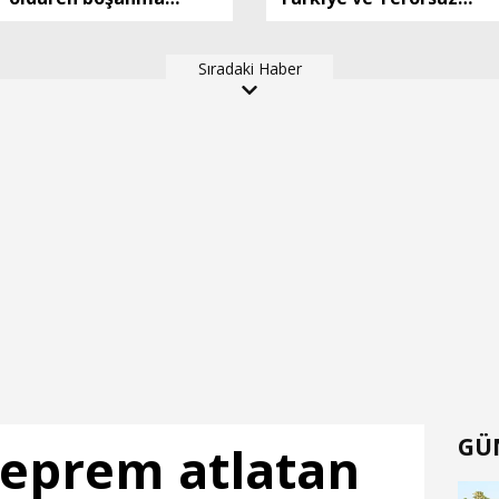
aşamasındaki eşine ilk
Bölge hedeflerine
duruşmada
ulaşma yolunda
Sıradaki Haber
ağırlaştırılmış
kaydedilen ilerlemeler
müebbet verildi
ele alındı
GÜ
deprem atlatan