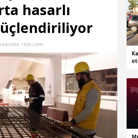
orta hasarlı
üçlendiriliyor
14.02.2024 - 10:56
| DHA
Ka
ot
2 
Mu