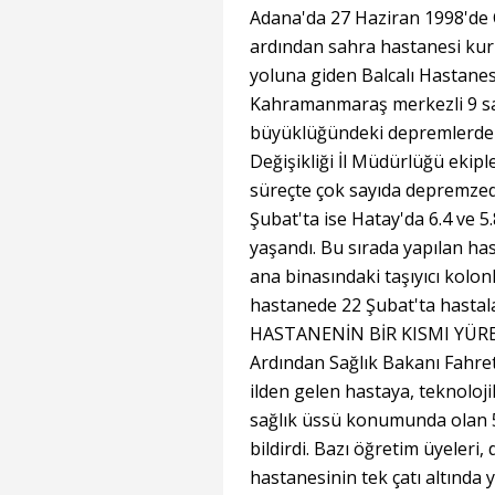
Adana'da 27 Haziran 1998'de
ardından sahra hastanesi kuru
yoluna giden Balcalı Hastanesi
Kahramanmaraş merkezli 9 saa
büyüklüğündeki depremlerden d
Değişikliği İl Müdürlüğü ekip
süreçte çok sayıda depremzed
Şubat'ta ise Hatay'da 6.4 ve 
yaşandı. Bu sırada yapılan ha
ana binasındaki taşıyıcı kolonl
hastanede 22 Şubat'ta hastalar
HASTANENİN BİR KISMI YÜRE
Ardından Sağlık Bakanı Fahre
ilden gelen hastaya, teknolo
sağlık üssü konumunda olan 50
bildirdi. Bazı öğretim üyeleri, 
hastanesinin tek çatı altında