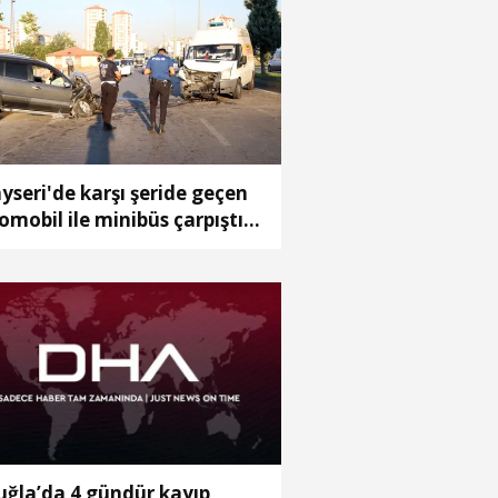
yseri'de karşı şeride geçen
omobil ile minibüs çarpıştı:
yaralı
ğla’da 4 gündür kayıp