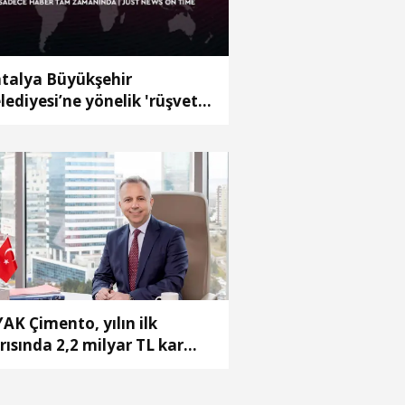
talya Büyükşehir
lediyesi’ne yönelik 'rüşvet'
ruşturmasında 2 yeni
gözaltı (2)
AK Çimento, yılın ilk
rısında 2,2 milyar TL kar
de etti