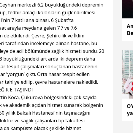
 Ceyhan merkezli 6.2 büyüklüğündeki depremin
p, tedbir amaçlı kolonların güçlendirilmesi
'nin 7 katlı ana binası, 6 Şubat'ta
An
t arayla meydana gelen 7.7 ve 7.6
Be
e etkilendi. Çevre, Şehircilik ve İklim
so
leri tarafından incelemeye alınan hastane, bu
eye de acil bölümünde sağlık hizmeti sundu. 20
5.8 büyüklüğündeki art arda iki deprem daha
sar tespit çalışmaları sonuçlanan hastanenin
ar 'yorgun' çıktı. Orta hasar tespit edilen
 tahliye edilip, çevre hastanelere nakledildi.
ĞİR'E TAŞINDI
ttin Koca, Çukurova bölgesindeki çok sayıda
jik ve akademik açıdan hizmet sunarak bölgenin
OY
 yıllık Balcalı Hastanesi'nin taşınacağını
ya
el
doktor ve sağlık çalışanları tıp fakültesi
 ya da kampüste olacak şekilde hizmet