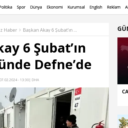
Politika
Spor
Dünya
Ekonomi
Kurumsal
English
Reklam
A
GÜ
z Haber
Başkan Akay 6 Şubat’ın yıldönümünde Defne’de
ay 6 Şubat’ın
ünde Defne’de
07.02.2024 - 13:30
| DHA
CA