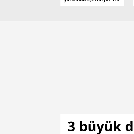
kar elde etti
3 büyük 