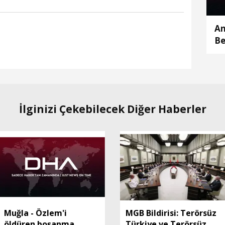
An
Be
so
İlginizi Çekebilecek Diğer Haberler
Muğla - Özlem'i
MGB Bildirisi: Terörsüz
öldüren boşanma
Türkiye ve Terörsüz