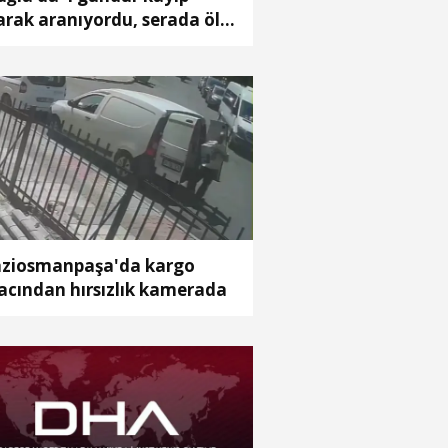
arak aranıyordu, serada ölü
lundu
ziosmanpaşa'da kargo
acından hırsızlık kamerada