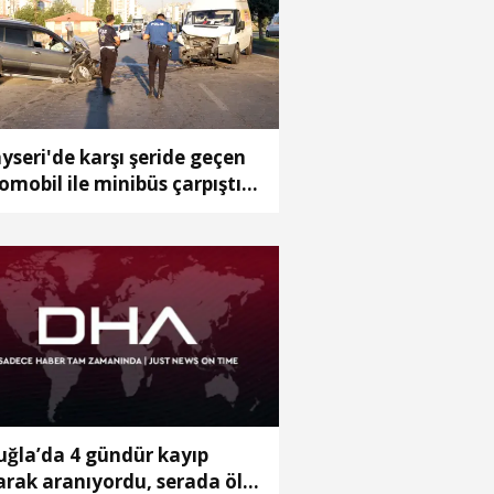
yseri'de karşı şeride geçen
omobil ile minibüs çarpıştı:
yaralı
ğla’da 4 gündür kayıp
arak aranıyordu, serada ölü