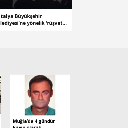
talya Büyükşehir
lediyesi’ne yönelik 'rüşvet'
ruşturmasında 2 yeni
gözaltı (2)
Muğla’da 4 gündür
kayıp olarak