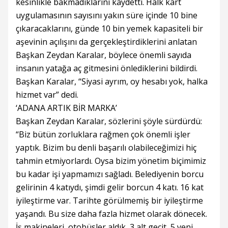
kesinlikle bakmadıklarını kaydetti. Halk kart
uygulamasının sayısını yakın süre içinde 10 bine
çıkaracaklarını, günde 10 bin yemek kapasiteli bir
aşevinin açılışını da gerçekleştirdiklerini anlatan
Başkan Zeydan Karalar, böylece önemli sayıda
insanın yatağa aç gitmesini önlediklerini bildirdi.
Başkan Karalar, “Siyasi ayrım, oy hesabı yok, halka
hizmet var” dedi.
‘ADANA ARTIK BİR MARKA’
Başkan Zeydan Karalar, sözlerini şöyle sürdürdü:
“Biz bütün zorluklara rağmen çok önemli işler
yaptık. Bizim bu denli başarılı olabileceğimizi hiç
tahmin etmiyorlardı. Oysa bizim yönetim biçimimiz
bu kadar işi yapmamızı sağladı. Belediyenin borcu
gelirinin 4 katıydı, şimdi gelir borcun 4 katı. 16 kat
iyileştirme var. Tarihte görülmemiş bir iyileştirme
yaşandı. Bu size daha fazla hizmet olarak dönecek.
İş makineleri, otobüsler aldık, 3 alt geçit, 5 yeni