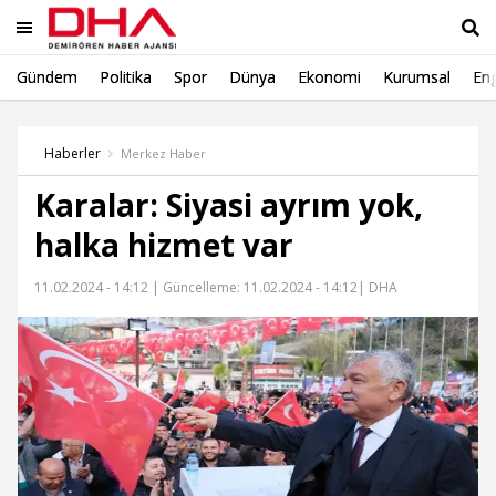
Gündem
Politika
Spor
Dünya
Ekonomi
Kurumsal
Eng
Ara
Haberler
Merkez Haber
Karalar: Siyasi ayrım yok,
halka hizmet var
11.02.2024 - 14:12 |
Güncelleme: 11.02.2024 - 14:12
| DHA