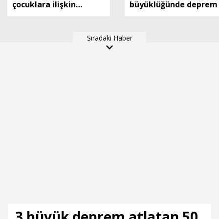
çocuklara ilişkin
büyüklüğünde deprem
düzenlemeleri içeren
kanun teklifi, TBMM
Sıradaki Haber
Genel Kurulu'nda kabul
edildi (2)
3 büyük deprem atlatan 50