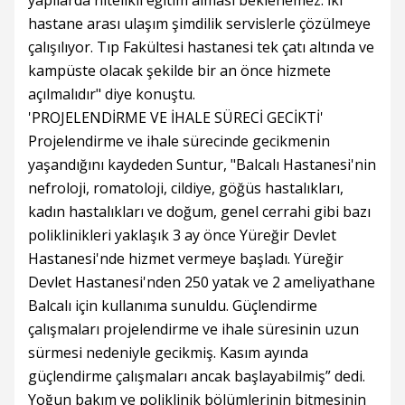
yapılarda nitelikli eğitim alması beklenemez. İki
hastane arası ulaşım şimdilik servislerle çözülmeye
çalışılıyor. Tıp Fakültesi hastanesi tek çatı altında ve
kampüste olacak şekilde bir an önce hizmete
açılmalıdır" diye konuştu.
'PROJELENDİRME VE İHALE SÜRECİ GECİKTİ'
Projelendirme ve ihale sürecinde gecikmenin
yaşandığını kaydeden Suntur, "Balcalı Hastanesi'nin
nefroloji, romatoloji, cildiye, göğüs hastalıkları,
kadın hastalıkları ve doğum, genel cerrahi gibi bazı
poliklinikleri yaklaşık 3 ay önce Yüreğir Devlet
Hastanesi'nde hizmet vermeye başladı. Yüreğir
Devlet Hastanesi'nden 250 yatak ve 2 ameliyathane
Balcalı için kullanıma sunuldu. Güçlendirme
çalışmaları projelendirme ve ihale süresinin uzun
sürmesi nedeniyle gecikmiş. Kasım ayında
güçlendirme çalışmaları ancak başlayabilmiş” dedi.
Yoğun bakım ve poliklinik bölümlerinin bitmesinin