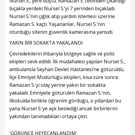
Nursel S., yere düştü. Ramazan S. cebinden çıkardığı
bıçakla yerdeki Nursel S.’yi 7 yerinden bıçakladı.
Nursel S.’nin çığlık atıp yardım istemesi üzerine
Ramazan S. kaçtı. Yaşananlar, Nursel S.’nin
oturduğu sitenin güvenlik kamerasına yansıdı.
YAKIN BİR SOKAKTA YAKALANDI
Çevredekilerin ihbarıyla bölgeye sağlık ve polis
ekipleri sevk edildi. İlk müdahalesi yapılan Nursel S.,
ambulansla Seyhan Devlet Hastanesi’ne götürüldü.
İlçe Emniyet Müdürlüğü ekipleri, kısa süre sonra
Ramazan S.’yi olay yerine yakın bir sokakta
yakaladı. Emniyete götürülen Ramazan S.’nin,
ilkokulda birlikte öğrenim gördüğü, o yıllardan bu
yana Nursel S.’ye aşk beslediği ancak birbirlerini
yakından tanımadıkları ortaya çıktı.
'GÖRÜNCE HEYECANLANDIM'