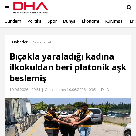
Gündem
Politika
Spor
Dünya
Ekonomi
Kurumsal
Eng
Ara
Haberler
Seyhan Haber
Bıçakla yaraladığı kadına
ilkokuldan beri platonik aşk
beslemiş
10.06.2026 - 09:51 |
Güncelleme: 10.06.2026 - 09:51
| DHA