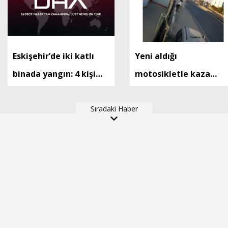
Eskişehir’de iki katlı
Yeni aldığı
binada yangın: 4 kişi
motosikletle kaza
dumandan etkilendi
yapan Utku öldü; o
Sıradaki Haber
anlar kamerada