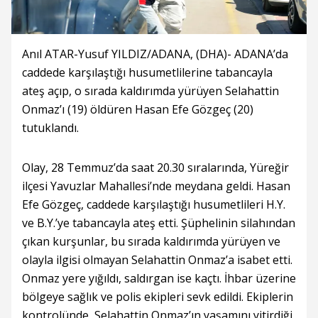
Anıl ATAR-Yusuf YILDIZ/ADANA, (DHA)- ADANA’da
caddede karşılaştığı husumetlilerine tabancayla
ateş açıp, o sırada kaldırımda yürüyen Selahattin
Onmaz’ı (19) öldüren Hasan Efe Gözgeç (20)
tutuklandı.
Olay, 28 Temmuz’da saat 20.30 sıralarında, Yüreğir
ilçesi Yavuzlar Mahallesi’nde meydana geldi. Hasan
Efe Gözgeç, caddede karşılaştığı husumetlileri H.Y.
ve B.Y.’ye tabancayla ateş etti. Şüphelinin silahından
çıkan kurşunlar, bu sırada kaldırımda yürüyen ve
olayla ilgisi olmayan Selahattin Onmaz’a isabet etti.
Onmaz yere yığıldı, saldırgan ise kaçtı. İhbar üzerine
bölgeye sağlık ve polis ekipleri sevk edildi. Ekiplerin
kontrolünde, Selahattin Onmaz’ın yaşamını yitirdiği