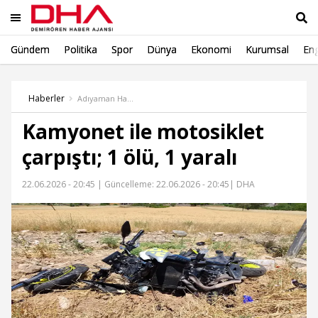
Gündem
Politika
Spor
Dünya
Ekonomi
Kurumsal
Eng
Ara
Haberler
Adıyaman Haber
Kamyonet ile motosiklet
çarpıştı; 1 ölü, 1 yaralı
22.06.2026 - 20:45 |
Güncelleme: 22.06.2026 - 20:45
| DHA