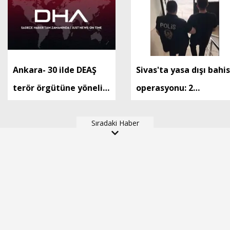
Ankara- 30 ilde DEAŞ
Sivas'ta yasa dışı bahis
terör örgütüne yönelik
operasyonu: 2
düzenlenen
tutuklama
operasyonlarda 104
Sıradaki Haber
şüpheli yakalandı