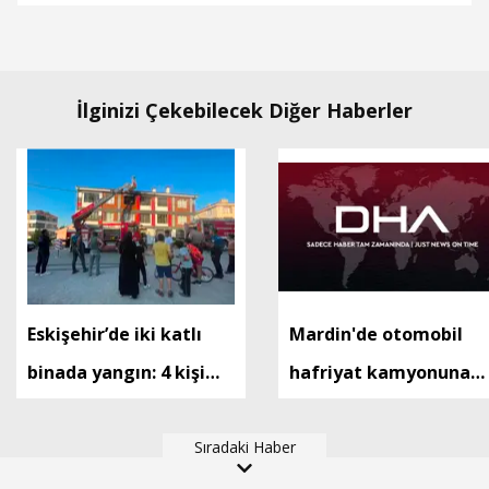
İlginizi Çekebilecek Diğer Haberler
Eskişehir’de iki katlı
Mardin'de otomobil
binada yangın: 4 kişi
hafriyat kamyonuna
dumandan etkilendi
arkadan çarptı: 1 ölü, 2
Sıradaki Haber
yaralı