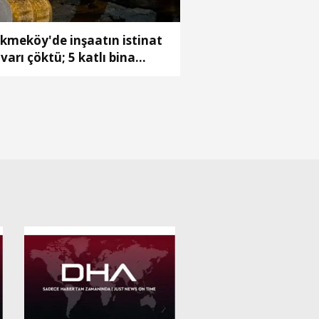
kmeköy'de inşaatın istinat
varı çöktü; 5 katlı bina
hliye edildi