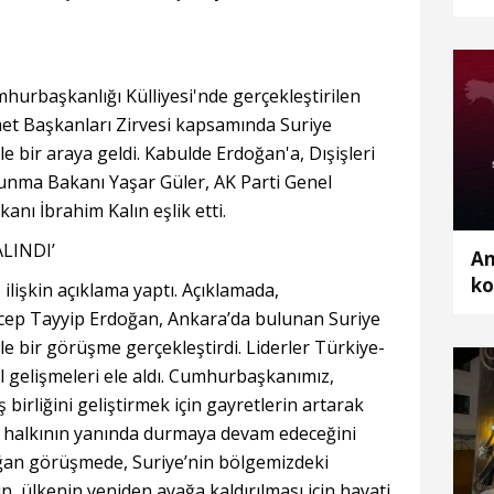
ka
rbaşkanlığı Külliyesi'nde gerçekleştirilen
met Başkanları Zirvesi kapsamında Suriye
bir araya geldi. Kabulde Erdoğan'a, Dışişleri
vunma Bakanı Yaşar Güler, AK Parti Genel
nı İbrahim Kalın eşlik etti.
LINDI’
An
ko
ilişkin açıklama yaptı. Açıklamada,
ep Tayyip Erdoğan, Ankara’da bulunan Suriye
 bir görüşme gerçekleştirdi. Liderler Türkiye-
esel gelişmeleri ele aldı. Cumhurbaşkanımız,
ş birliğini geliştirmek için gayretlerin artarak
ye halkının yanında durmaya devam edeceğini
ğan görüşmede, Suriye’nin bölgemizdeki
n, ülkenin yeniden ayağa kaldırılması için hayati