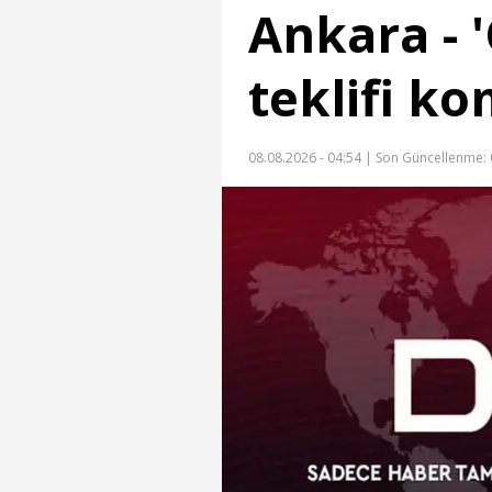
Ankara - 
teklifi k
08.08.2026 - 04:54 |
Son Güncellenme: 