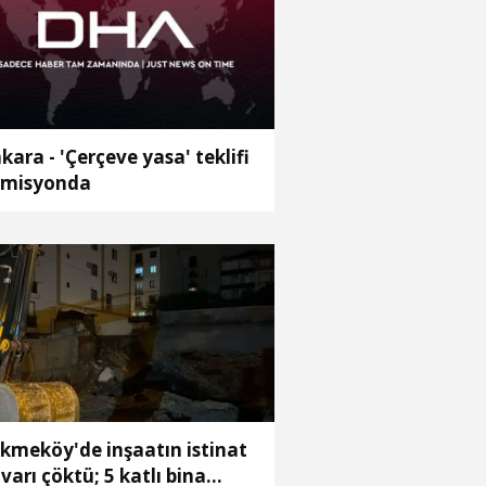
kara - 'Çerçeve yasa' teklifi
misyonda
kmeköy'de inşaatın istinat
varı çöktü; 5 katlı bina