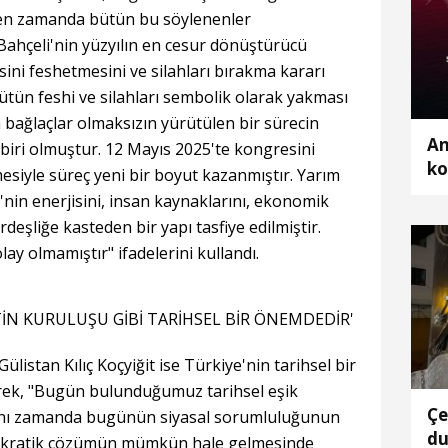
eyen zamanda bütün bu söylenenler
 Bahçeli'nin yüzyılın en cesur dönüştürücü
ini feshetmesini ve silahları bırakma kararı
ütün feshi ve silahları sembolik olarak yakması
a bağlaçlar olmaksızın yürütülen bir sürecin
An
iri olmuştur. 12 Mayıs 2025'te kongresini
ko
siyle süreç yeni bir boyut kazanmıştır. Yarım
'nin enerjisini, insan kaynaklarını, ekonomik
rdeşliğe kasteden bir yapı tasfiye edilmiştir.
y olmamıştır" ifadelerini kullandı.
İN KURULUŞU GİBİ TARİHSEL BİR ÖNEMDEDİR'
listan Kılıç Koçyiğit ise Türkiye'nin tarihsel bir
ek, "Bugün bulunduğumuz tarihsel eşik
Çe
aynı zamanda bugünün siyasal sorumluluğunun
du
mokratik çözümün mümkün hale gelmesinde