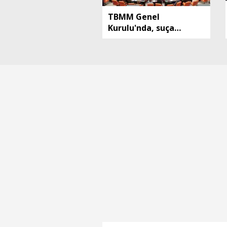
TBMM Genel
Kurulu'nda, suça
sürüklenen çocuklara
ilişkin düzenlemeleri
de içeren teklifin 6
maddesi kabul edildi