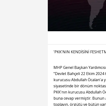
'PKK'NIN KENDİSİNİ FESHET
MHP Genel Başkan Yardımcısı F
"Devlet Bahçeli 22 Ekim 2024
kurucusu Abdullah Öcalan'a ya
siyasetinde bir dönüm noktası 
PKK'nın kurucusu Abdullah Öc
buna cevap vermiştir. Bunun a
toplayın, örgütü ve bütün yan 