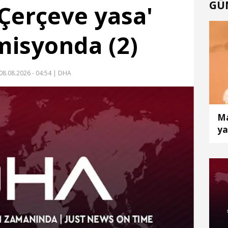
GÜ
'Çerçeve yasa'
omisyonda (2)
08.08.2026 - 04:54
| DHA
Ma
ya