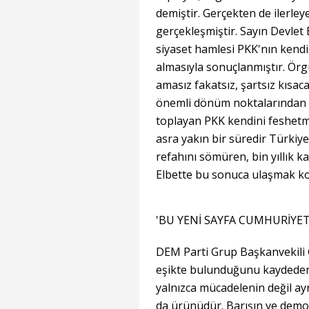
demiştir. Gerçekten de ilerl
gerçekleşmiştir. Sayın Devlet
siyaset hamlesi PKK'nın kendis
almasıyla sonuçlanmıştır. Örg
amasız fakatsız, şartsız kısac
önemli dönüm noktalarından b
toplayan PKK kendini feshetme
asra yakın bir süredir Türkiye
refahını sömüren, bin yıllık ka
Elbette bu sonuca ulaşmak kola
'BU YENİ SAYFA CUMHURİYET
DEM Parti Grup Başkanvekili Gü
eşikte bulunduğunu kaydeder
yalnızca mücadelenin değil 
da ürünüdür. Barışın ve de