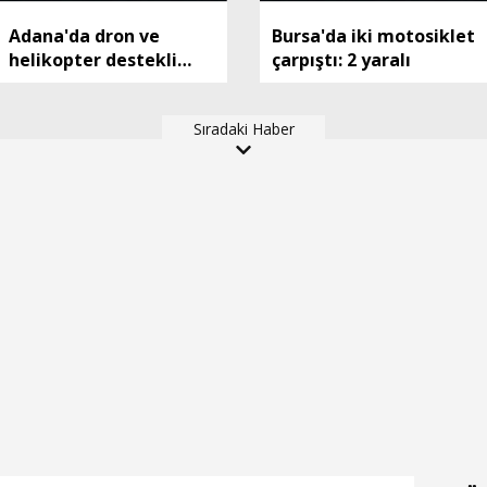
Adana'da dron ve
Bursa'da iki motosiklet
helikopter destekli
çarpıştı: 2 yaralı
asayiş uygulaması;
aranan 62 şüpheli
Sıradaki Haber
yakalandı