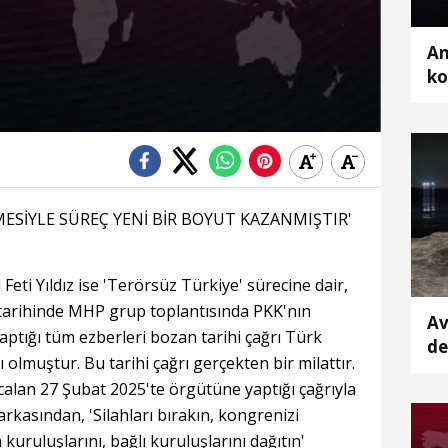
An
ko
MESİYLE SÜREÇ YENİ BİR BOYUT KAZANMIŞTIR'
eti Yıldız ise 'Terörsüz Türkiye' sürecine dair,
 tarihinde MHP grup toplantısında PKK'nın
Av
ptığı tüm ezberleri bozan tarihi çağrı Türk
de
olmuştur. Bu tarihi çağrı gerçekten bir milattır.
ka
alan 27 Şubat 2025'te örgütüne yaptığı çağrıyla
rkasından, 'Silahları bırakın, kongrenizi
kuruluşlarını, bağlı kuruluşlarını dağıtın'