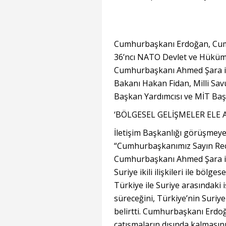
Cumhurbaşkanı Erdoğan, Cumhu
36’ncı⁠ ⁠NATO Devlet ve Hükü
Cumhurbaşkanı Ahmed Şara ile 
Bakanı Hakan Fidan, Milli Sa
Başkan Yardımcısı ve MİT Başka
‘BÖLGESEL GELİŞMELER ELE A
İletişim Başkanlığı görüşmeye 
“Cumhurbaşkanımız Sayın Rec
Cumhurbaşkanı Ahmed Şara ile
Suriye ikili ilişkileri ile bölg
Türkiye ile Suriye arasındaki i
süreceğini, Türkiye’nin Suri
belirtti. Cumhurbaşkanı Erdo
çatışmaların dışında kalmasını