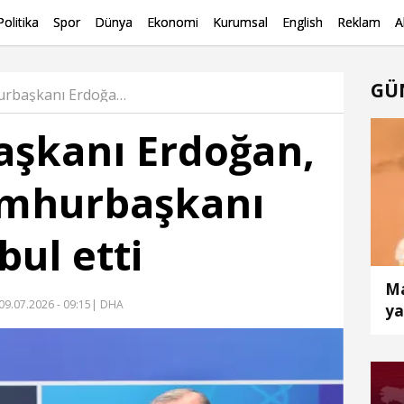
Politika
Spor
Dünya
Ekonomi
Kurumsal
English
Reklam
A
GÜ
Cumhurbaşkanı Erdoğan, Suriye Cumhurbaşkanı Şara’yı kabul etti Haber
şkanı Erdoğan,
umhurbaşkanı
bul etti
Ma
09.07.2026 - 09:15
| DHA
ya