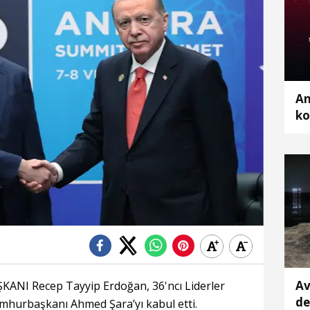
An
ko
Av
NI Recep Tayyip Erdoğan, 36'ncı Liderler
de
mhurbaşkanı Ahmed Şara’yı kabul etti.