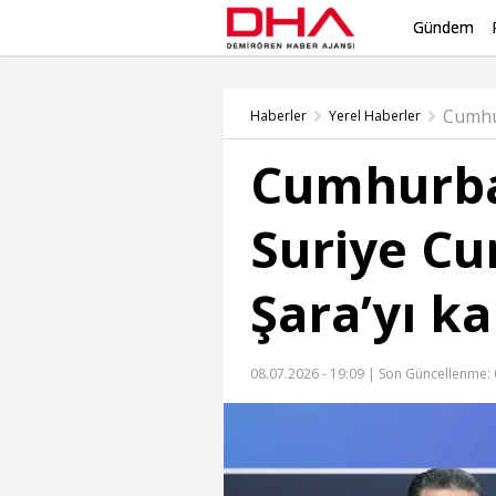
Gündem
Haberler
Yerel Haberler
Cumhurba
Suriye C
Şara’yı ka
08.07.2026 - 19:09 |
Son Güncellenme: 