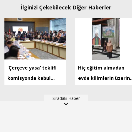
İlginizi Çekebilecek Diğer Haberler
'Çerçeve yasa' teklifi
Hiç eğitim almadan
komisyonda kabul
evde kilimlerin üzerin
edildi
yaptığı resimlerle serg
Sıradaki Haber
açtı