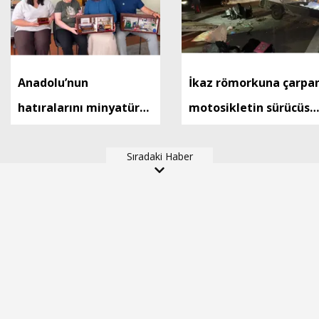
Anadolu’nun
İkaz römorkuna çarpa
hatıralarını minyatür
motosikletin sürücüsü
evlerde yaşatıyor
öldü
Sıradaki Haber