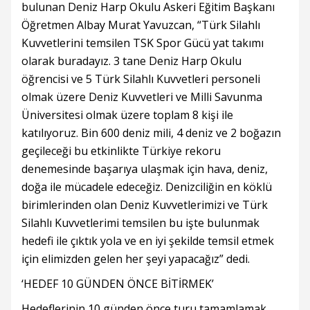
bulunan Deniz Harp Okulu Askeri Eğitim Başkanı
Öğretmen Albay Murat Yavuzcan, “Türk Silahlı
Kuvvetlerini temsilen TSK Spor Gücü yat takımı
olarak buradayız. 3 tane Deniz Harp Okulu
öğrencisi ve 5 Türk Silahlı Kuvvetleri personeli
olmak üzere Deniz Kuvvetleri ve Milli Savunma
Üniversitesi olmak üzere toplam 8 kişi ile
katılıyoruz. Bin 600 deniz mili, 4 deniz ve 2 boğazın
geçileceği bu etkinlikte Türkiye rekoru
denemesinde başarıya ulaşmak için hava, deniz,
doğa ile mücadele edeceğiz. Denizciliğin en köklü
birimlerinden olan Deniz Kuvvetlerimizi ve Türk
Silahlı Kuvvetlerimi temsilen bu işte bulunmak
hedefi ile çıktık yola ve en iyi şekilde temsil etmek
için elimizden gelen her şeyi yapacağız” dedi.
‘HEDEF 10 GÜNDEN ÖNCE BİTİRMEK’
Hedeflerinin 10 günden önce turu tamamlamak