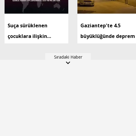
Suça sürüklenen
Gaziantep'te 4.5
çocuklara ilişkin
büyüklüğünde deprem
düzenlemeleri içeren
kanun teklifi, TBMM
Sıradaki Haber
Genel Kurulu'nda kabul
edildi (2)