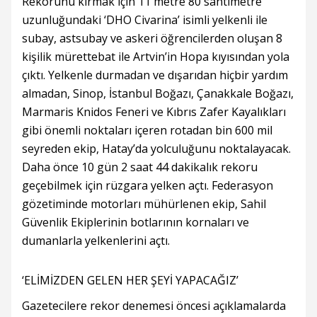
Rekorunu kırmak için 11 metre 80 santimetre
uzunluğundaki ‘DHO Civarina’ isimli yelkenli ile
subay, astsubay ve askeri öğrencilerden oluşan 8
kişilik mürettebat ile Artvin’in Hopa kıyısından yola
çıktı. Yelkenle durmadan ve dışarıdan hiçbir yardım
almadan, Sinop, İstanbul Boğazı, Çanakkale Boğazı,
Marmaris Knidos Feneri ve Kıbrıs Zafer Kayalıkları
gibi önemli noktaları içeren rotadan bin 600 mil
seyreden ekip, Hatay’da yolculuğunu noktalayacak.
Daha önce 10 gün 2 saat 44 dakikalık rekoru
geçebilmek için rüzgara yelken açtı. Federasyon
gözetiminde motorları mühürlenen ekip, Sahil
Güvenlik Ekiplerinin botlarının kornaları ve
dumanlarla yelkenlerini açtı.
‘ELİMİZDEN GELEN HER ŞEYİ YAPACAĞIZ’
Gazetecilere rekor denemesi öncesi açıklamalarda