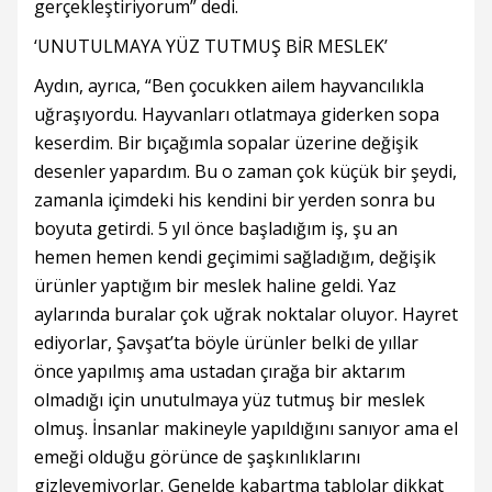
gerçekleştiriyorum” dedi.
‘UNUTULMAYA YÜZ TUTMUŞ BİR MESLEK’
Aydın, ayrıca, “Ben çocukken ailem hayvancılıkla
uğraşıyordu. Hayvanları otlatmaya giderken sopa
keserdim. Bir bıçağımla sopalar üzerine değişik
desenler yapardım. Bu o zaman çok küçük bir şeydi,
zamanla içimdeki his kendini bir yerden sonra bu
boyuta getirdi. 5 yıl önce başladığım iş, şu an
hemen hemen kendi geçimimi sağladığım, değişik
ürünler yaptığım bir meslek haline geldi. Yaz
aylarında buralar çok uğrak noktalar oluyor. Hayret
ediyorlar, Şavşat’ta böyle ürünler belki de yıllar
önce yapılmış ama ustadan çırağa bir aktarım
olmadığı için unutulmaya yüz tutmuş bir meslek
olmuş. İnsanlar makineyle yapıldığını sanıyor ama el
emeği olduğu görünce de şaşkınlıklarını
gizleyemiyorlar. Genelde kabartma tablolar dikkat