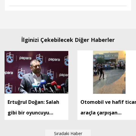
İlginizi Çekebilecek Diğer Haberler
Ertuğrul Doğan: Salah
Otomobil ve hafif ticar
gibi bir oyuncuyu
araçla çarpışan
parayla ikna edip
motosikletin sürücüsü
Trabzon'a
Sıradaki Haber
öldü; kaza anı