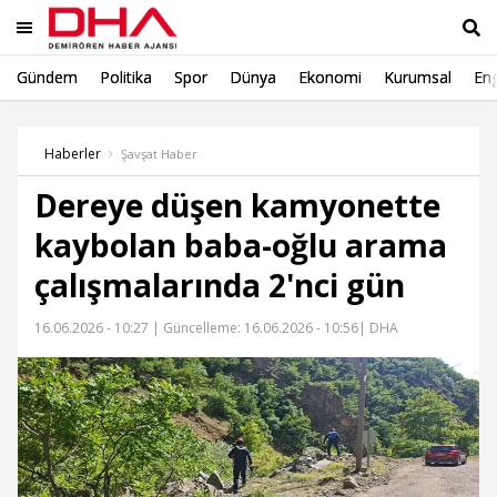
Gündem
Politika
Spor
Dünya
Ekonomi
Kurumsal
Eng
Ara
Haberler
Şavşat Haber
Dereye düşen kamyonette
kaybolan baba-oğlu arama
çalışmalarında 2'nci gün
16.06.2026 - 10:27 |
Güncelleme: 16.06.2026 - 10:56
| DHA