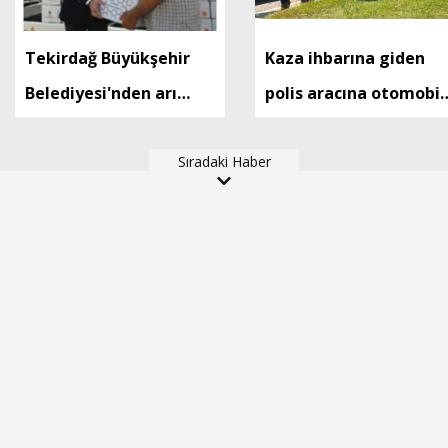
Tekirdağ Büyükşehir
Kaza ihbarına giden
Belediyesi'nden arı
polis aracına otomobil
yetiştiricilerine destek
çarptı: 1’i polis, 1’i bekç
Sıradaki Haber
6 yaralı