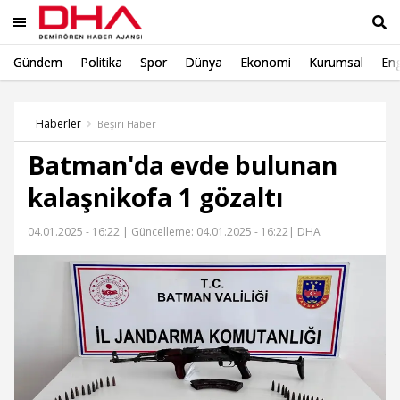
Gündem
Politika
Spor
Dünya
Ekonomi
Kurumsal
Eng
Ara
Haberler
Beşiri Haber
Batman'da evde bulunan
kalaşnikofa 1 gözaltı
04.01.2025 - 16:22 |
Güncelleme: 04.01.2025 - 16:22
| DHA